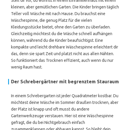
Stell dir vor, du wohnst in einem Einfamilienhaus mit einem
kleinen, aber gemütlichen Garten. Die Kinder bringen täglich
Teller voll Wäsche mit nach Hause. Du brauchst eine
Wäschespinne, die genug Platz für die vielen
Kleidungsstücke bietet, ohne den Garten zu überladen.
Gleichzeitig möchtest du die Wäsche schnell aufhängen
können, während du die Kinder beaufsichtigst. Eine
kompakte und leicht drehbare Wäschespinne erleichtert dir
das, denn sie spart Zeit und platzt nicht aus allen Nähten.
So funktioniert das Trocknen effizient, auch wenn du nur
wenig Raum hast.
Der Schrebergärtner mit begrenztem Stauraum
In einem Schrebergarten ist jeder Quadratmeter kostbar. Du
möchtest deine Wäsche im Sommer draußen trocknen, aber
der Platz ist knapp und oft musst du andere
Gartenwerkzeuge verstauen. Hier ist eine Wäschespinne
gefragt, die du bei Nichtgebrauch einfach
zusammenklappen oder abbauen kannst. So bleibt dein