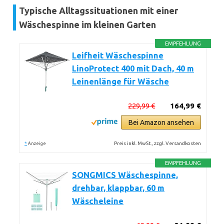
Typische Alltagssituationen mit einer
Wäschespinne im kleinen Garten
EMPFEHLUNG
Leifheit Wäschespinne
LinoProtect 400 mit Dach, 40 m
Leinenlänge für Wäsche
229,99 €
164,99 €
Bei Amazon ansehen
*
Preis inkl. MwSt., zzgl. Versandkosten
Anzeige
EMPFEHLUNG
SONGMICS Wäschespinne,
drehbar, klappbar, 60 m
Wäscheleine