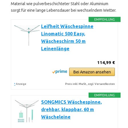
Material wie pulverbeschichteter Stahl oder Aluminium
sorgt für eine lange Lebensdauer bei wechselndem Wetter.
EMPFEHLUNG
Leifheit Wäschespinne
Linomatic 500 Easy,
Wäscheschirm 50 m
Leinenlänge
114,99 €
Bei Amazon ansehen
*
Preis inkl. MwSt., zzgl. Versandkosten
Anzeige
EMPFEHLUNG
SONGMICS Wäschespinne,
drehbar, klappbar, 60 m
Wäscheleine