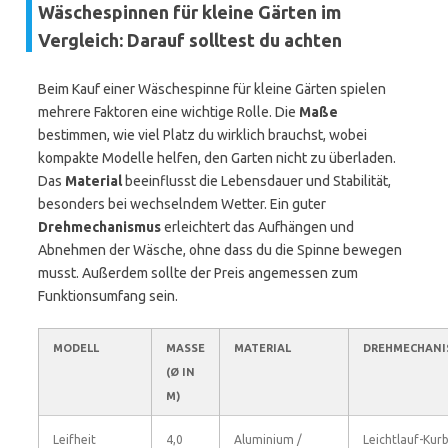
Wäschespinnen für kleine Gärten im
Vergleich: Darauf solltest du achten
Beim Kauf einer Wäschespinne für kleine Gärten spielen
mehrere Faktoren eine wichtige Rolle. Die
Maße
bestimmen, wie viel Platz du wirklich brauchst, wobei
kompakte Modelle helfen, den Garten nicht zu überladen.
Das
Material
beeinflusst die Lebensdauer und Stabilität,
besonders bei wechselndem Wetter. Ein guter
Drehmechanismus
erleichtert das Aufhängen und
Abnehmen der Wäsche, ohne dass du die Spinne bewegen
musst. Außerdem sollte der Preis angemessen zum
Funktionsumfang sein.
MODELL
MASSE (
MATERIAL
DREHMECHANI
Ø IN M
)
Leifheit
4,0
Aluminium /
Leichtlauf-Kurb