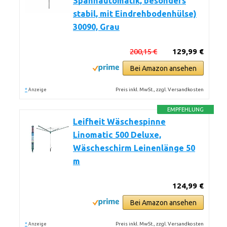
Spannautomatik, besonders
stabil, mit Eindrehbodenhülse)
30090, Grau
200,15 €
129,99 €
Bei Amazon ansehen
*
Preis inkl. MwSt., zzgl. Versandkosten
Anzeige
EMPFEHLUNG
Leifheit Wäschespinne
Linomatic 500 Deluxe,
Wäscheschirm Leinenlänge 50
m
124,99 €
Bei Amazon ansehen
*
Preis inkl. MwSt., zzgl. Versandkosten
Anzeige