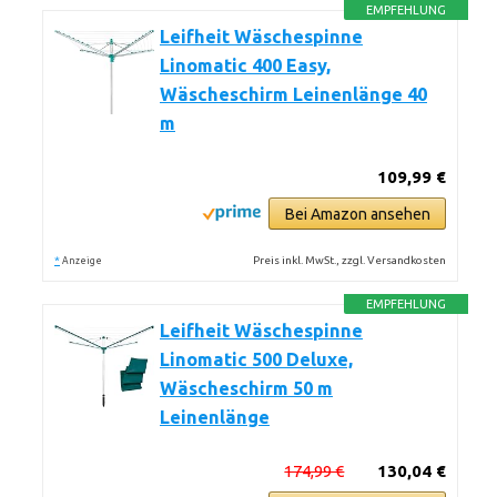
EMPFEHLUNG
Leifheit Wäschespinne
Linomatic 400 Easy,
Wäscheschirm Leinenlänge 40
m
109,99 €
Bei Amazon ansehen
*
Preis inkl. MwSt., zzgl. Versandkosten
Anzeige
EMPFEHLUNG
Leifheit Wäschespinne
Linomatic 500 Deluxe,
Wäscheschirm 50 m
Leinenlänge
174,99 €
130,04 €