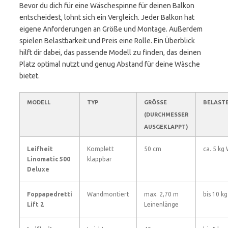
Bevor du dich für eine Wäschespinne für deinen Balkon
entscheidest, lohnt sich ein Vergleich. Jeder Balkon hat
eigene Anforderungen an Größe und Montage. Außerdem
spielen Belastbarkeit und Preis eine Rolle. Ein Überblick
hilft dir dabei, das passende Modell zu finden, das deinen
Platz optimal nutzt und genug Abstand für deine Wäsche
bietet.
MODELL
TYP
GRÖSSE (
BELAST
DURCHMESSER A
USGEKLAPPT)
Leifheit
Komplett
50 cm
ca. 5 kg
Linomatic 500
klappbar
Deluxe
Foppapedretti
Wandmontiert
max. 2,70 m
bis 10 kg
Lift 2
Leinenlänge