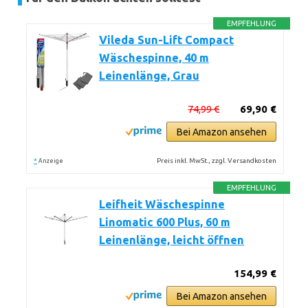
EMPFEHLUNG
Vileda Sun-Lift Compact
Wäschespinne, 40 m
Leinenlänge, Grau
74,99 €
69,90 €
Bei Amazon ansehen
*
Preis inkl. MwSt., zzgl. Versandkosten
Anzeige
EMPFEHLUNG
Leifheit Wäschespinne
Linomatic 600 Plus, 60 m
Leinenlänge, leicht öffnen
154,99 €
Bei Amazon ansehen