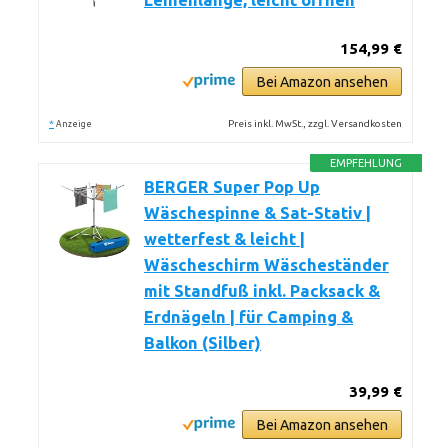
Leinenlänge, leicht öffnen
154,99 €
Bei Amazon ansehen
*
Preis inkl. MwSt., zzgl. Versandkosten
Anzeige
EMPFEHLUNG
BERGER Super Pop Up
Wäschespinne & Sat-Stativ |
wetterfest & leicht |
Wäscheschirm Wäscheständer
mit Standfuß inkl. Packsack &
Erdnägeln | für Camping &
Balkon (Silber)
39,99 €
Bei Amazon ansehen