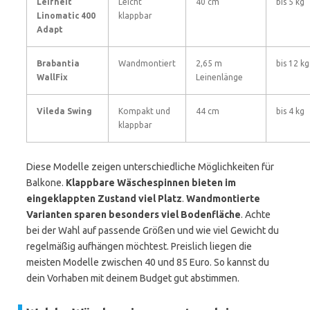
Leifheit
Leicht
40 cm
bis 5 kg
Linomatic 400
klappbar
Adapt
Brabantia
Wandmontiert
2,65 m
bis 12 kg
WallFix
Leinenlänge
Vileda Swing
Kompakt und
44 cm
bis 4 kg
klappbar
Diese Modelle zeigen unterschiedliche Möglichkeiten für
Balkone.
Klappbare Wäschespinnen bieten im
eingeklappten Zustand viel Platz
.
Wandmontierte
Varianten sparen besonders viel Bodenfläche
. Achte
bei der Wahl auf passende Größen und wie viel Gewicht du
regelmäßig aufhängen möchtest. Preislich liegen die
meisten Modelle zwischen 40 und 85 Euro. So kannst du
dein Vorhaben mit deinem Budget gut abstimmen.