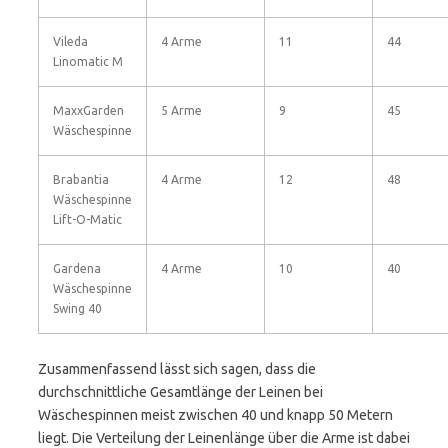
Vileda
4 Arme
11
44
Linomatic M
MaxxGarden
5 Arme
9
45
Wäschespinne
Brabantia
4 Arme
12
48
Wäschespinne
Lift-O-Matic
Gardena
4 Arme
10
40
Wäschespinne
Swing 40
Zusammenfassend lässt sich sagen, dass die
durchschnittliche Gesamtlänge der Leinen bei
Wäschespinnen meist zwischen 40 und knapp 50 Metern
liegt. Die Verteilung der Leinenlänge über die Arme ist dabei