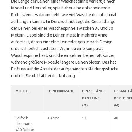
Die Länge der Leinen einer Wäschespinne variiert je nach
Modell und Hersteller, spielt aber eine entscheidende
Rolle, wenn es darum geht, wie viel Wäsche du auf einmal
aufhängen kannst. Im Durchschnitt liegt die Gesamtlänge
der Leinen bei einer Wäschespinne zwischen 30 und 50
Metern. Dabei sind die Leinen meist in mehrere Arme
aufgeteilt, deren einzelne Leinenlängen je nach Design
unterschiedlich ausfallen. Wenn du eine kompakte
Wäschespinne hast, sind die einzelnen Leinen oft kürzer,
während größere Modelle längere Leinen bieten. Das hat
Einfluss auf die Anzahl der aufgehängten Kleidungsstücke
und die Flexibilität bei der Nutzung.
MODELL
LEINENANZAHL
EINZELLÄNGE
GESAMTL
PRO LEINE
DER LEINE
(M)
(M)
Leifheit
4 Arme
10
40
Linomatic
400 Deluxe