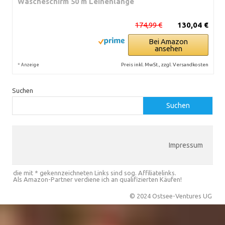
Wäscheschirm 50 m Leinenlänge
174,99 €
130,04 €
Bei Amazon
ansehen
*
Preis inkl. MwSt., zzgl. Versandkosten
Anzeige
Suchen
Suchen
Impressum
die mit * gekennzeichneten Links sind sog. Affiliatelinks.
Als Amazon-Partner verdiene ich an qualifizierten Käufen!
© 2024 Ostsee-Ventures UG