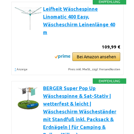
EMPFEHLUNG
Leifheit Wäschespinne
Linomatic 400 Easy,
Wäscheschirm Leinenlänge 40
m
109,99 €
Bei Amazon ansehen
*
Preis inkl. MwSt., zzgl. Versandkosten
Anzeige
EMPFEHLUNG
BERGER Super Pop Up
Wäschespinne & Sat-Stativ |
wetterfest & leicht |
Wäscheschirm Wäscheständer
mit Standfuß inkl. Packsack &
Erdnägeln | für Camping &