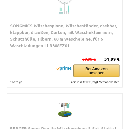
SONGMICS Wäschespinne, Wäscheständer, drehbar,
klappbar, draußen, Garten, mit Wäscheklammern,
Schutzhülle, silbern, 60 m Wäscheleine, für 6
Waschladungen LLR308EZ01
69,99 €
31,99 €
Bei Amazon
ansehen
*
Preis inkl. MwSt., zzgl. Versandkosten
Anzeige
BERGER Super Pop Up Wäschespinne & Sat-Stativ |