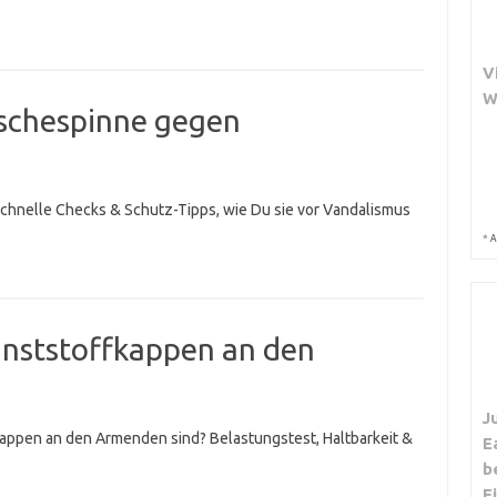
V
W
äschespinne gegen
chnelle Checks & Schutz-Tipps, wie Du sie vor Vandalismus
*
A
unststoffkappen an den
J
fkappen an den Armenden sind? Belastungstest, Haltbarkeit &
E
b
E