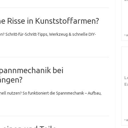
ne Risse in Kunststoffarmen?
ren? Schritt-für-Schritt-Tipps, Werkzeug & schnelle DIY-
*
A
Spannmechanik bei
ängen?
L
E
hnell nutzen? So funktioniert die Spannmechanik – Aufbau,
*
A