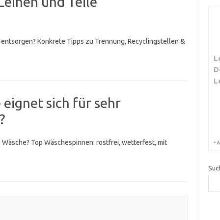
Leinen und Teile
t entsorgen? Konkrete Tipps zu Trennung, Recyclingstellen &
L
D
L
ignet sich für sehr
?
 Wäsche? Top Wäschespinnen: rostfrei, wetterfest, mit
*
A
Suc