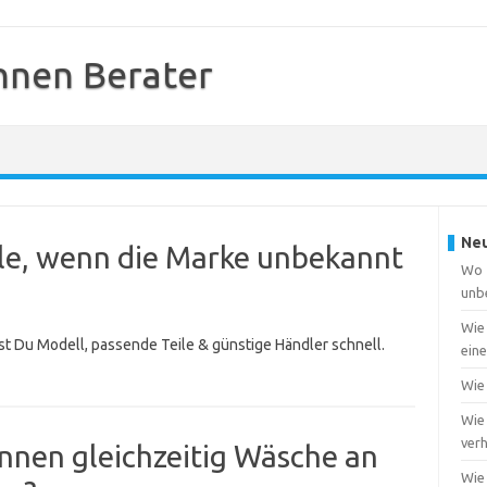
nnen Berater
Neu
ile, wenn die Marke unbekannt
Wo f
unb
Wie
st Du Modell, passende Teile & günstige Händler schnell.
ein
Wie 
Wie 
ver
nnen gleichzeitig Wäsche an
Wie