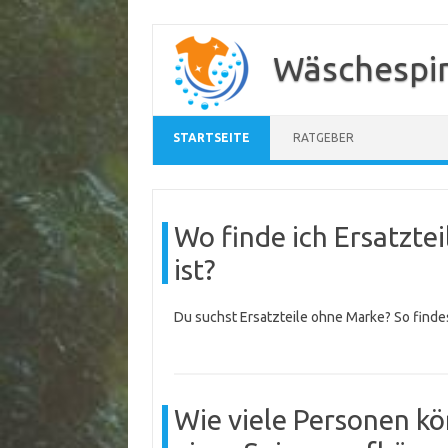
Zum
Inhalt
Wäschespi
springen
STARTSEITE
RATGEBER
Wo finde ich Ersatzte
ist?
Du suchst Ersatzteile ohne Marke? So finde
Wie viele Personen kö