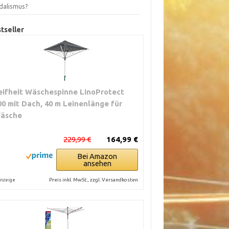
dalismus?
tseller
eifheit Wäschespinne LinoProtect
00 mit Dach, 40 m Leinenlänge für
äsche
229,99 €
164,99 €
Bei Amazon
ansehen
Preis inkl. MwSt., zzgl. Versandkosten
nzeige