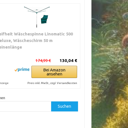
eifheit Wäschespinne Linomatic 500
eluxe, Wäscheschirm 50 m
einenlänge
174,99 €
130,04 €
Bei Amazon
ansehen
Preis inkl. MwSt., zzgl. Versandkosten
nzeige
hen
Suchen