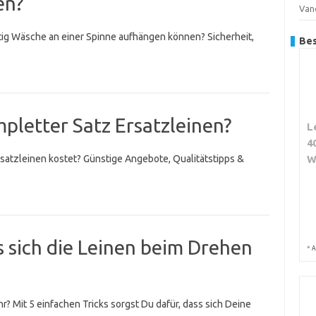
en?
Van
itig Wäsche an einer Spinne aufhängen können? Sicherheit,
Bes
mpletter Satz Ersatzleinen?
L
4
rsatzleinen kostet? Günstige Angebote, Qualitätstipps &
W
s sich die Leinen beim Drehen
*
A
? Mit 5 einfachen Tricks sorgst Du dafür, dass sich Deine