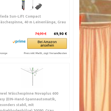
ileda Sun-Lift Compact
äschespinne, 40 m Leinenlänge, Grau
74,99 €
69,90 €
Bei Amazon
ansehen
Preis inkl. MwSt., zzgl. Versandkosten
nzeige
uwel Wäschespinne Novaplus 600
asy (EIN-Hand-Spannautomatik,
esonders stabil, mit
indrehbodenhülse) 30090, Grau