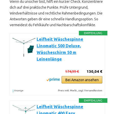
Wenn du unsicher bist, hilft ein kurzer Check. Konzentriere
dich auf drei praktische Punkte. Prüfe Untergrund,
Windverhältnisse und rechtliche Rahmenbedingungen. Die
Antworten geben dir eine schnelle Handlungsoption. So
vermeidest du Fehlkäufe und Nachbarschaftskonflikte.
EMPFEHLUNG
Leifheit Wäschespinne
Linomatic 500 Deluxe,
Wäscheschirm 50 m
Leinenlänge
174,99 €
130,04 €
Bei Amazon ansehen
*
Preis inkl. MwSt., zzgl. Versandkosten
Anzeige
EMPFEHLUNG
Leifheit Wäschespinne
Linomatic 400 Easy,