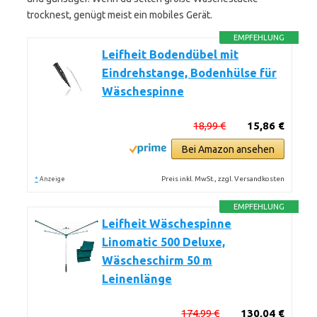
trocknest, genügt meist ein mobiles Gerät.
EMPFEHLUNG
Leifheit Bodendübel mit
Eindrehstange, Bodenhülse für
Wäschespinne
18,99 €
15,86 €
Bei Amazon ansehen
*
Preis inkl. MwSt., zzgl. Versandkosten
Anzeige
EMPFEHLUNG
Leifheit Wäschespinne
Linomatic 500 Deluxe,
Wäscheschirm 50 m
Leinenlänge
174,99 €
130,04 €