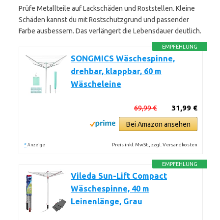
Prüfe Metallteile auf Lackschäden und Roststellen. Kleine
Schäden kannst du mit Rostschutzgrund und passender
Farbe ausbessern. Das verlängert die Lebensdauer deutlich.
EMPFEHLUNG
SONGMICS Wäschespinne,
drehbar, klappbar, 60 m
Wäscheleine
69,99 €
31,99 €
Bei Amazon ansehen
*
Preis inkl. MwSt., zzgl. Versandkosten
Anzeige
EMPFEHLUNG
Vileda Sun-Lift Compact
Wäschespinne, 40 m
Leinenlänge, Grau