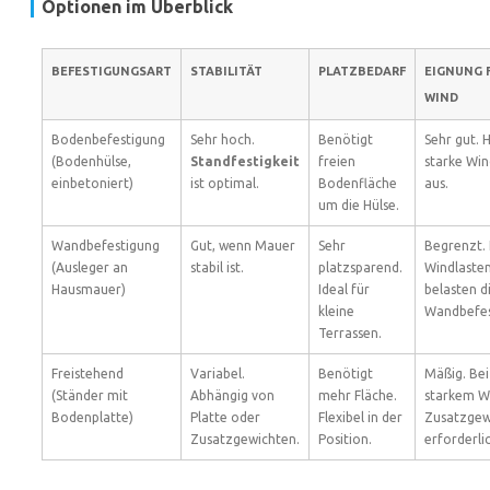
Optionen im Überblick
BEFESTIGUNGSART
STABILITÄT
PLATZBEDARF
EIGNUNG 
WIND
Bodenbefestigung
Sehr hoch.
Benötigt
Sehr gut. H
(Bodenhülse,
Standfestigkeit
freien
starke Win
einbetoniert)
ist optimal.
Bodenfläche
aus.
um die Hülse.
Wandbefestigung
Gut, wenn Mauer
Sehr
Begrenzt.
(Ausleger an
stabil ist.
platzsparend.
Windlaste
Hausmauer)
Ideal für
belasten d
kleine
Wandbefes
Terrassen.
Freistehend
Variabel.
Benötigt
Mäßig. Bei
(Ständer mit
Abhängig von
mehr Fläche.
starkem W
Bodenplatte)
Platte oder
Flexibel in der
Zusatzgew
Zusatzgewichten.
Position.
erforderli