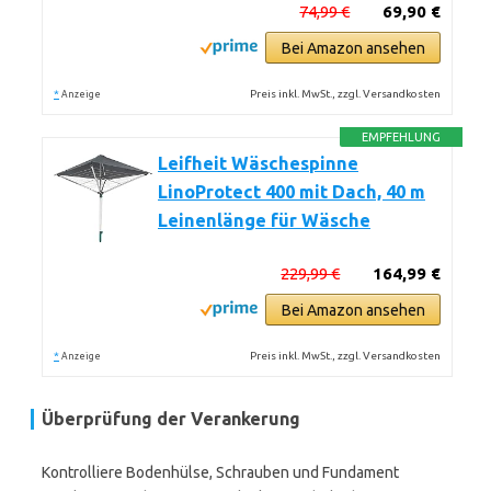
74,99 €
69,90 €
Bei Amazon ansehen
*
Preis inkl. MwSt., zzgl. Versandkosten
Anzeige
EMPFEHLUNG
Leifheit Wäschespinne
LinoProtect 400 mit Dach, 40 m
Leinenlänge für Wäsche
229,99 €
164,99 €
Bei Amazon ansehen
*
Preis inkl. MwSt., zzgl. Versandkosten
Anzeige
Überprüfung der Verankerung
Kontrolliere Bodenhülse, Schrauben und Fundament