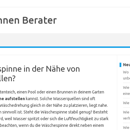
nnen Berater
Neu
spinne in der Nähe von
Wo f
llen?
unb
Wie
rtenteich, einen Pool oder einen Brunnen in deinem Garten
ein
e aufstellen
kannst. Solche Wasserquellen sind oft
Wie 
 Wäschedrehung gleich in der Nähe zu platzieren, liegt nahe.
ch sinnvoll ist. Steht die Wäschespinne stabil genug? Besteht
Wie 
ver
d, weil Wasser spritzt oder sich die Luftfeuchtigkeit zu stark
u beachten, wenn du die Wäschespinne direkt neben einem
Wie