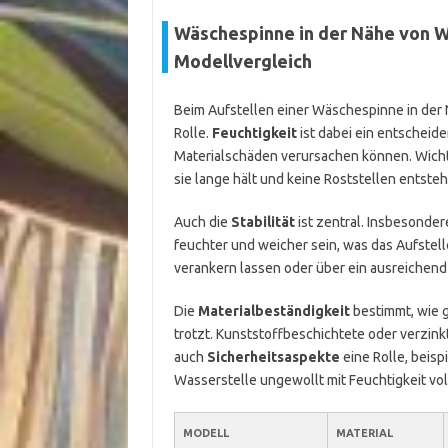
Wäschespinne in der Nähe von W
Modellvergleich
Beim Aufstellen einer Wäschespinne in der
Rolle.
Feuchtigkeit
ist dabei ein entscheid
Materialschäden verursachen können. Wichti
sie lange hält und keine Roststellen entste
Auch die
Stabilität
ist zentral. Insbesonde
feuchter und weicher sein, was das Aufstell
verankern lassen oder über ein ausreichend
Die
Materialbeständigkeit
bestimmt, wie 
trotzt. Kunststoffbeschichtete oder verzinkt
auch
Sicherheitsaspekte
eine Rolle, beisp
Wasserstelle ungewollt mit Feuchtigkeit v
MODELL
MATERIAL