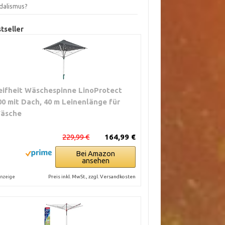
dalismus?
tseller
eifheit Wäschespinne LinoProtect
00 mit Dach, 40 m Leinenlänge für
äsche
229,99 €
164,99 €
Bei Amazon
ansehen
Preis inkl. MwSt., zzgl. Versandkosten
nzeige