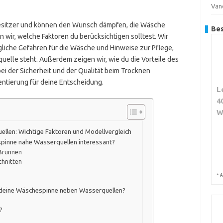
Van
besitzer und können den Wunsch dämpfen, die Wäsche
Bes
n wir, welche Faktoren du berücksichtigen solltest. Wir
gliche Gefahren für die Wäsche und Hinweise zur Pflege,
lle steht. Außerdem zeigen wir, wie du die Vorteile des
i der Sicherheit und der Qualität beim Trocknen
ntierung für deine Entscheidung.
L
4
W
llen: Wichtige Faktoren und Modellvergleich
spinne nahe Wasserquellen interessant?
 Brunnen
chnitten
*
A
r deine Wäschespinne neben Wasserquellen?
?