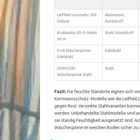
Leifheit Linomatic 500
Aluminium,
Deluxe
Kunststoff
Brabantia Lift-O-Matic
Stahl, Kunststoff
60 m
Froli Wäschespinne
Edelstahl
Edelstahl
HOMCOM
Stahl
Wäschespinne Stahl
Fazit:
Für feuchte Standorte eignen sich vo
Korrosionsschutz. Modelle wie die Leifheit L
gegen Rost. Verzinkte Stahlvarianten können
werden. Unbehandelte Stahlmodelle sind we
sie ständig Feuchtigkeit ausgesetzt sind. A
Wäschespinne im weichen Boden sicher zu f