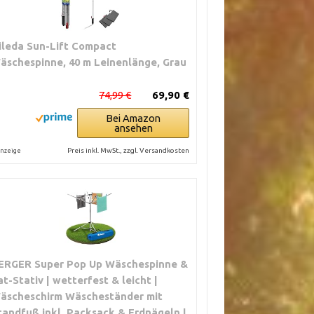
ileda Sun-Lift Compact
äschespinne, 40 m Leinenlänge, Grau
74,99 €
69,90 €
Bei Amazon
ansehen
Preis inkl. MwSt., zzgl. Versandkosten
nzeige
ERGER Super Pop Up Wäschespinne &
at-Stativ | wetterfest & leicht |
äscheschirm Wäscheständer mit
tandfuß inkl. Packsack & Erdnägeln |