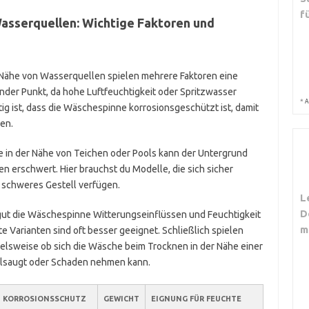
f
asserquellen: Wichtige Faktoren und
 Nähe von Wasserquellen spielen mehrere Faktoren eine
ender Punkt, da hohe Luftfeuchtigkeit oder Spritzwasser
*
A
g ist, dass die Wäschespinne korrosionsgeschützt ist, damit
hen.
re in der Nähe von Teichen oder Pools kann der Untergrund
en erschwert. Hier brauchst du Modelle, die sich sicher
 schweres Gestell verfügen.
L
D
gut die Wäschespinne Witterungseinflüssen und Feuchtigkeit
m
e Varianten sind oft besser geeignet. Schließlich spielen
ielsweise ob sich die Wäsche beim Trocknen in der Nähe einer
ollsaugt oder Schaden nehmen kann.
KORROSIONSSCHUTZ
GEWICHT
EIGNUNG FÜR FEUCHTE