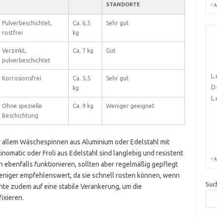
STANDORTE
*
A
Pulverbeschichtet,
Ca. 6,5
Sehr gut
rostfrei
kg
Verzinkt,
Ca. 7 kg
Gut
pulverbeschichtet
L
Korrosionsfrei
Ca. 5,5
Sehr gut
D
kg
L
Ohne spezielle
Ca. 9 kg
Weniger geeignet
Beschichtung
r allem Wäschespinnen aus Aluminium oder Edelstahl mit
inomatic oder Froli aus Edelstahl sind langlebig und resistent
*
A
 ebenfalls funktionieren, sollten aber regelmäßig gepflegt
niger empfehlenswert, da sie schnell rosten können, wenn
Suc
chte zudem auf eine stabile Verankerung, um die
ixieren.