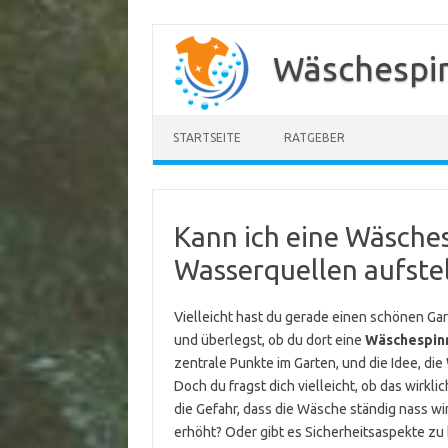
Zum
Inhalt
Wäschespi
springen
STARTSEITE
RATGEBER
Kann ich eine Wäsche
Wasserquellen aufste
Vielleicht hast du gerade einen schönen Ga
und überlegst, ob du dort eine
Wäschespinn
zentrale Punkte im Garten, und die Idee, die
Doch du fragst dich vielleicht, ob das wirkli
die Gefahr, dass die Wäsche ständig nass wir
erhöht? Oder gibt es Sicherheitsaspekte z