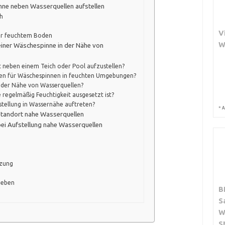
nne neben Wasserquellen aufstellen
h
V
er feuchtem Boden
W
einer Wäschespinne in der Nähe von
kt neben einem Teich oder Pool aufzustellen?
sten für Wäschespinnen in feuchten Umgebungen?
n der Nähe von Wasserquellen?
e regelmäßig Feuchtigkeit ausgesetzt ist?
tellung in Wassernähe auftreten?
*
A
Standort nahe Wasserquellen
ei Aufstellung nahe Wasserquellen
tzung
heben
B
S
W
S