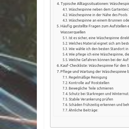
Typische Alltagssituationen: Wäschespi
Wäschespinne neben dem Gartenteic
Wäschespinne in der Nähe des Pools
Wäschespinne an einem Brunnen od
Häufig gestellte Fragen zum Aufstellen 
Wasserquellen
Ist es sicher, eine Wäschespinne dire
Welches Material eignet sich am be
Wie wähle ich den besten Standort i
Wie pflege ich eine Wäschespinne, di
Welche Gefahren können bei der Aufs
Kauf-Checkliste: Wäschespinne für den 
Pflege und Wartung der Wäschespinne b
Regelmäßige Reinigung
Kontrolle auf Roststellen
Bewegliche Teile schmieren
Schutz bei Starkregen und Winternu
Stabile Verankerung prüfen
Schäden frühzeitig erkennen und be
Ähnliche Beiträge: