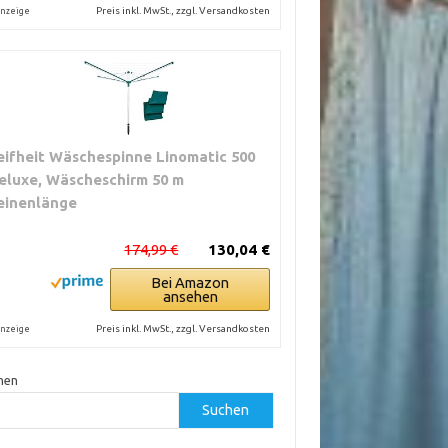
Preis inkl. MwSt., zzgl. Versandkosten
nzeige
eifheit Wäschespinne Linomatic 500
eluxe, Wäscheschirm 50 m
einenlänge
174,99 €
130,04 €
Bei Amazon
ansehen
Preis inkl. MwSt., zzgl. Versandkosten
nzeige
hen
Suchen