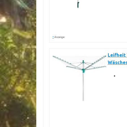
*
Anzeige
Leifheit
Wäsches