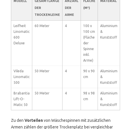
MODELL
GESAMTLÄNGE
ANZAHL
FLÄCHE
MATERIAL
DER
DER
(M²)
TROCKENLEINE
ARME
Leifheit
60 Meter
4
100 x
Aluminium
Linomatic
100 cm
&
600
(Fläche
Kunststoff
Deluxe
der
Spinne
inkl.
Arme)
Vileda
50 Meter
4
90 x 90
Aluminium
Linomatic
cm
&
500
Kunststoff
Brabantia
50 Meter
4
98 x 98
Aluminium
Lift-O-
cm
&
Matic 50
Kunststoff
Zu den
Vorteilen
von Wäschespinnen mit zusätzlichen
Armen zählen der größere Trockenplatz bei vergleichbar