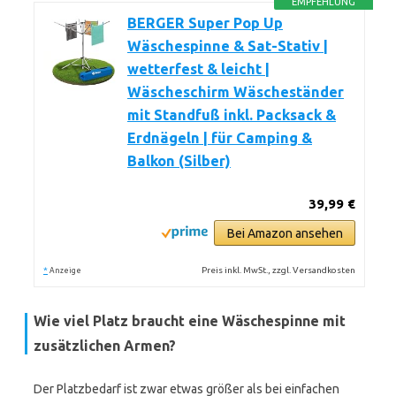
EMPFEHLUNG
BERGER Super Pop Up
Wäschespinne & Sat-Stativ |
wetterfest & leicht |
Wäscheschirm Wäscheständer
mit Standfuß inkl. Packsack &
Erdnägeln | für Camping &
Balkon (Silber)
39,99 €
Bei Amazon ansehen
*
Preis inkl. MwSt., zzgl. Versandkosten
Anzeige
Wie viel Platz braucht eine Wäschespinne mit
zusätzlichen Armen?
Der Platzbedarf ist zwar etwas größer als bei einfachen