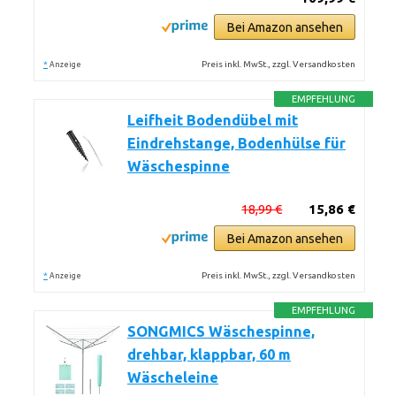
Bei Amazon ansehen
*
Preis inkl. MwSt., zzgl. Versandkosten
Anzeige
EMPFEHLUNG
Leifheit Bodendübel mit
Eindrehstange, Bodenhülse für
Wäschespinne
18,99 €
15,86 €
Bei Amazon ansehen
*
Preis inkl. MwSt., zzgl. Versandkosten
Anzeige
EMPFEHLUNG
SONGMICS Wäschespinne,
drehbar, klappbar, 60 m
Wäscheleine