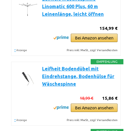
Linomatic 600 Plus, 60 m
Leinenlänge, leicht öffnen
154,99 €
Bei Amazon ansehen
*
Preis inkl. MwSt., zzgl. Versandkosten
Anzeige
EMPFEHLUNG
Leifheit Bodendübel mit
Eindrehstange, Bodenhülse für
Wäschespinne
18,99 €
15,86 €
Bei Amazon ansehen
*
Preis inkl. MwSt., zzgl. Versandkosten
Anzeige