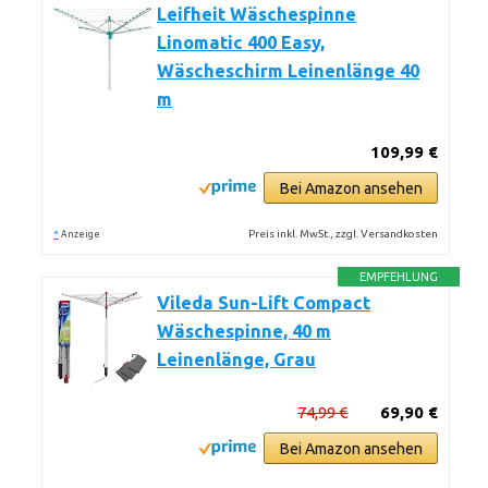
Leifheit Wäschespinne
Linomatic 400 Easy,
Wäscheschirm Leinenlänge 40
m
109,99 €
Bei Amazon ansehen
*
Preis inkl. MwSt., zzgl. Versandkosten
Anzeige
EMPFEHLUNG
Vileda Sun-Lift Compact
Wäschespinne, 40 m
Leinenlänge, Grau
74,99 €
69,90 €
Bei Amazon ansehen