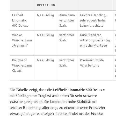
BELASTUNG
Leifheit
bis zu 60 kg
Aluminium,
Leichtes Handling,
Linomatic
verzinkter
sehr robust, hohe
600 Deluxe
Stahl
Leinenbruchlast
Wenko
bis zu 50 kg
verzinkter
Gute Stabilität,
Wäschespinne
Stahl
witterungsbeständig,
„Premium“
einfache Montage
Kaufmann
bis zu 40 kg
verzinkter
Preiswert, solide
Wäschespinne
Stahl
Verarbeitung
Classic
Die Tabelle zeigt, dass die
Leifheit Linomatic 600 Deluxe
mit 60 Kilogramm Traglast am besten für sehr schwere
Wäsche geeignet ist. Sie kombiniert hohe Stabilität mit
leichter Bedienung, allerdings zu einem höheren Preis. Wer
etwas günstiger einsteigen möchte, findet mit der
Wenko