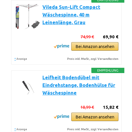
EMPFEHLUNG
Vileda Sun-Lift Compact
Wäschespinne, 40 m
Leinenlänge, Grau
74,99 €
69,90 €
Bei Amazon ansehen
*
Preis inkl. MwSt., zzgl. Versandkosten
Anzeige
EMPFEHLUNG
Leifheit Bodendübel mit
Eindrehstange, Bodenhülse für
Wäschespinne
18,99 €
15,82 €
Bei Amazon ansehen
*
Preis inkl. MwSt., zzgl. Versandkosten
Anzeige