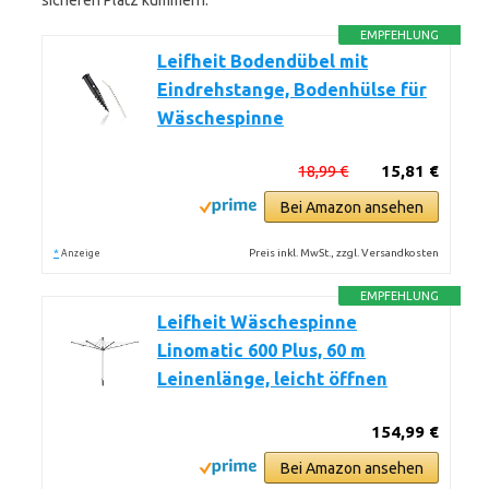
sicheren Platz kümmern.
EMPFEHLUNG
Leifheit Bodendübel mit
Eindrehstange, Bodenhülse für
Wäschespinne
18,99 €
15,81 €
Bei Amazon ansehen
*
Preis inkl. MwSt., zzgl. Versandkosten
Anzeige
EMPFEHLUNG
Leifheit Wäschespinne
Linomatic 600 Plus, 60 m
Leinenlänge, leicht öffnen
154,99 €
Bei Amazon ansehen