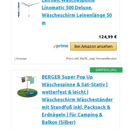
Leifheit Wäschespinne
Linomatic 500 Deluxe,
Wäscheschirm Leinenlänge 50
m
124,99 €
Bei Amazon ansehen
*
Preis inkl. MwSt., zzgl. Versandkosten
Anzeige
EMPFEHLUNG
BERGER Super Pop Up
Wäschespinne & Sat-Stativ |
wetterfest & leicht |
Wäscheschirm Wäscheständer
mit Standfuß inkl. Packsack &
Erdnägeln | für Camping &
Balkon (Silber)