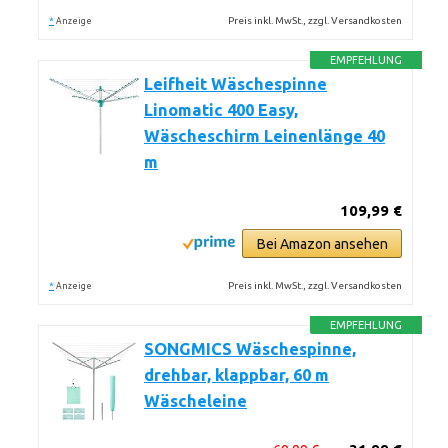
*
Preis inkl. MwSt., zzgl. Versandkosten
Anzeige
EMPFEHLUNG
Leifheit Wäschespinne
Linomatic 400 Easy,
Wäscheschirm Leinenlänge 40
m
109,99 €
Bei Amazon ansehen
*
Preis inkl. MwSt., zzgl. Versandkosten
Anzeige
EMPFEHLUNG
SONGMICS Wäschespinne,
drehbar, klappbar, 60 m
Wäscheleine