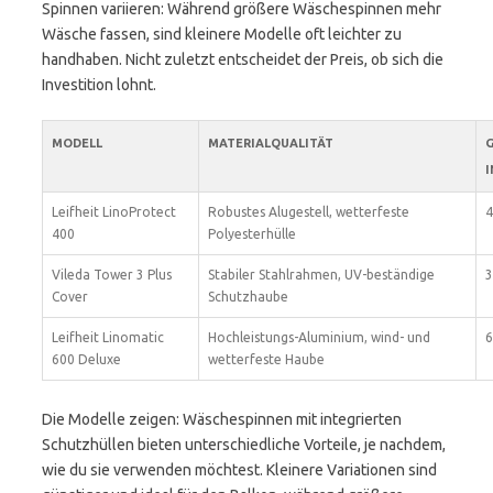
Spinnen variieren: Während größere Wäschespinnen mehr
Wäsche fassen, sind kleinere Modelle oft leichter zu
handhaben. Nicht zuletzt entscheidet der Preis, ob sich die
Investition lohnt.
MODELL
MATERIALQUALITÄT
G
N
Leifheit LinoProtect
Robustes Alugestell, wetterfeste
4
400
Polyesterhülle
Vileda Tower 3 Plus
Stabiler Stahlrahmen, UV-beständige
3
Cover
Schutzhaube
Leifheit Linomatic
Hochleistungs-Aluminium, wind- und
6
600 Deluxe
wetterfeste Haube
Die Modelle zeigen: Wäschespinnen mit integrierten
Schutzhüllen bieten unterschiedliche Vorteile, je nachdem,
wie du sie verwenden möchtest. Kleinere Variationen sind