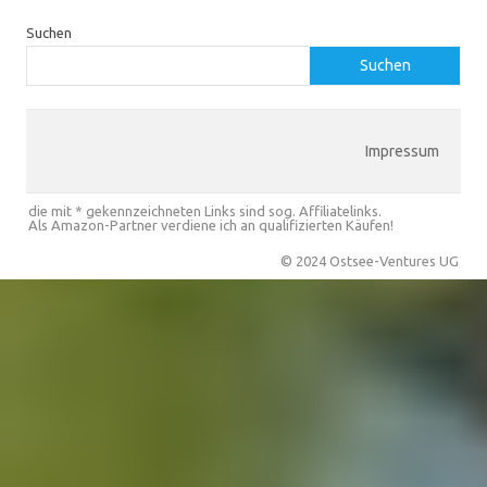
Suchen
Suchen
Impressum
die mit * gekennzeichneten Links sind sog. Affiliatelinks.
Als Amazon-Partner verdiene ich an qualifizierten Käufen!
© 2024 Ostsee-Ventures UG