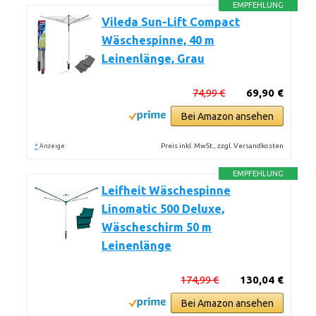
EMPFEHLUNG
Vileda Sun-Lift Compact
Wäschespinne, 40 m
Leinenlänge, Grau
74,99 €
69,90 €
Bei Amazon ansehen
*
Preis inkl. MwSt., zzgl. Versandkosten
Anzeige
EMPFEHLUNG
Leifheit Wäschespinne
Linomatic 500 Deluxe,
Wäscheschirm 50 m
Leinenlänge
174,99 €
130,04 €
Bei Amazon ansehen