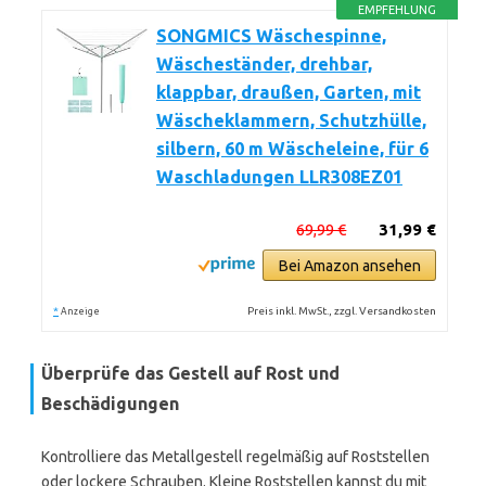
EMPFEHLUNG
SONGMICS Wäschespinne,
Wäscheständer, drehbar,
klappbar, draußen, Garten, mit
Wäscheklammern, Schutzhülle,
silbern, 60 m Wäscheleine, für 6
Waschladungen LLR308EZ01
69,99 €
31,99 €
Bei Amazon ansehen
*
Preis inkl. MwSt., zzgl. Versandkosten
Anzeige
Überprüfe das Gestell auf Rost und
Beschädigungen
Kontrolliere das Metallgestell regelmäßig auf Roststellen
oder lockere Schrauben. Kleine Roststellen kannst du mit