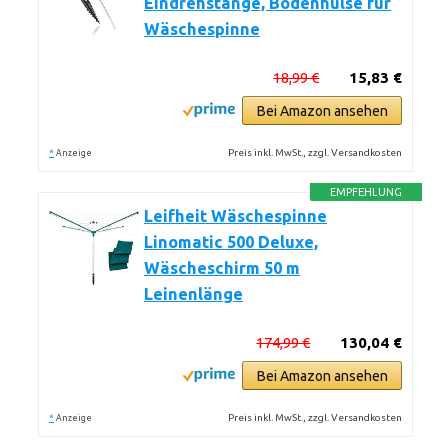
Eindrehstange, Bodenhülse für
Wäschespinne
18,99 €
15,83 €
Bei Amazon ansehen
*
Preis inkl. MwSt., zzgl. Versandkosten
Anzeige
EMPFEHLUNG
Leifheit Wäschespinne
Linomatic 500 Deluxe,
Wäscheschirm 50 m
Leinenlänge
174,99 €
130,04 €
Bei Amazon ansehen
*
Preis inkl. MwSt., zzgl. Versandkosten
Anzeige