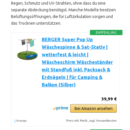
Regen, Schmutz und UV-Strahlen, ohne dass du eine
separate Abdeckung benötigst. Manche Modelle besitzen
Belüftungsöffnungen, die für Luftzirkulation sorgen und
das Trocknen unterstützen.
EMPFEHLUNG
BERGER Super Pop Up
Wäschespinne & Sat-Stativ |
wetterfest & leicht |
Wäscheschirm Wäscheständer
mit Standfuß inkl. Packsack &
Erdnägeln | für Camping &
Balkon (Silber)
39,99 €
Bei Amazon ansehen
*
Preis inkl. MwSt., zzgl. Versandkosten
Anzeige