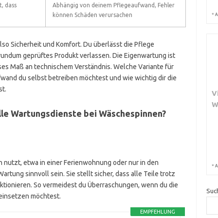
, dass
Abhängig von deinem Pflegeaufwand, Fehler
können Schäden verursachen
*
A
lso Sicherheit und Komfort. Du überlässt die Pflege
rundum geprüftes Produkt verlassen. Die Eigenwartung ist
sses Maß an technischem Verständnis. Welche Variante für
Aufwand du selbst betreiben möchtest und wie wichtig dir die
st.
V
W
elle Wartungsdienste bei Wäschespinnen?
nutzt, etwa in einer Ferienwohnung oder nur in den
*
A
ung sinnvoll sein. Sie stellt sicher, dass alle Teile trotz
nktionieren. So vermeidest du Überraschungen, wenn du die
Suc
einsetzen möchtest.
EMPFEHLUNG