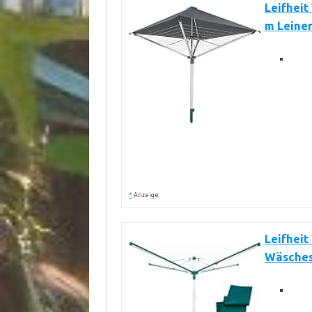
Leifheit
m Leine
*
Anzeige
Leifheit
Wäsches