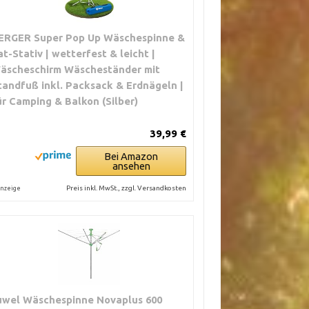
ERGER Super Pop Up Wäschespinne &
at-Stativ | wetterfest & leicht |
äscheschirm Wäscheständer mit
tandfuß inkl. Packsack & Erdnägeln |
ür Camping & Balkon (Silber)
39,99 €
Bei Amazon
ansehen
Preis inkl. MwSt., zzgl. Versandkosten
nzeige
uwel Wäschespinne Novaplus 600