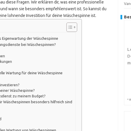
u diese Fragen. Wir erklären dir, was eine professionelle
Van
t und wann sie besonders empfehlenswert ist. So kannst du
ine lohnende Investition für deine Wäschespinne ist.
Bes
us Eigenwartung der Wäschespinne
tungsdienste bei Wäschespinnen?
L
D
men
nkungen
m
nelle Wartung für deine Wäschespinne
 investieren?
 meiner Wäschespinne?
ngsdienst zu meinem Budget?
*
A
r Wäschespinnen besonders hilfreich sind
d
ellen Wartung von Wäschespinnen