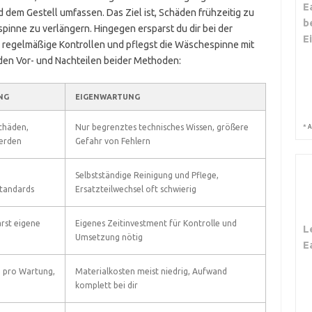
E
dem Gestell umfassen. Das Ziel ist, Schäden frühzeitig zu
b
inne zu verlängern. Hingegen ersparst du dir bei der
E
 regelmäßige Kontrollen und pflegst die Wäschespinne mit
t den Vor- und Nachteilen beider Methoden:
NG
EIGENWARTUNG
*
chäden,
Nur begrenztes technisches Wissen, größere
A
werden
Gefahr von Fehlern
Selbstständige Reinigung und Pflege,
Standards
Ersatzteilwechsel oft schwierig
rst eigene
Eigenes Zeitinvestment für Kontrolle und
L
Umsetzung nötig
E
 pro Wartung,
Materialkosten meist niedrig, Aufwand
komplett bei dir