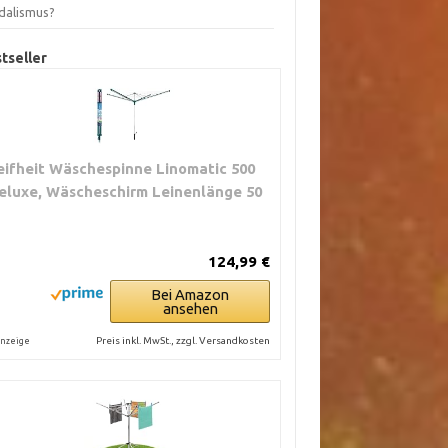
dalismus?
tseller
eifheit Wäschespinne Linomatic 500
eluxe, Wäscheschirm Leinenlänge 50
124,99 €
Bei Amazon
ansehen
Preis inkl. MwSt., zzgl. Versandkosten
nzeige