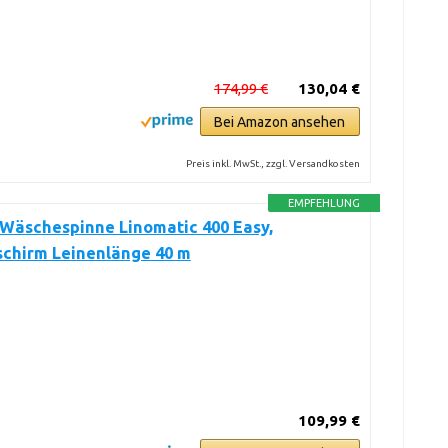
174,99 €
130,04 €
Bei Amazon ansehen
Preis inkl. MwSt., zzgl. Versandkosten
EMPFEHLUNG
 Wäschespinne Linomatic 400 Easy,
chirm Leinenlänge 40 m
109,99 €