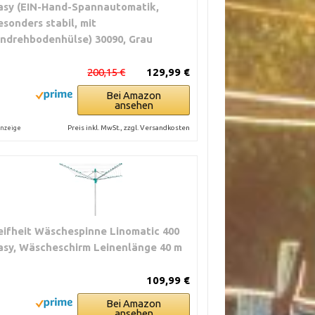
asy (EIN-Hand-Spannautomatik,
esonders stabil, mit
indrehbodenhülse) 30090, Grau
200,15 €
129,99 €
Bei Amazon
ansehen
Preis inkl. MwSt., zzgl. Versandkosten
nzeige
eifheit Wäschespinne Linomatic 400
asy, Wäscheschirm Leinenlänge 40 m
109,99 €
Bei Amazon
ansehen