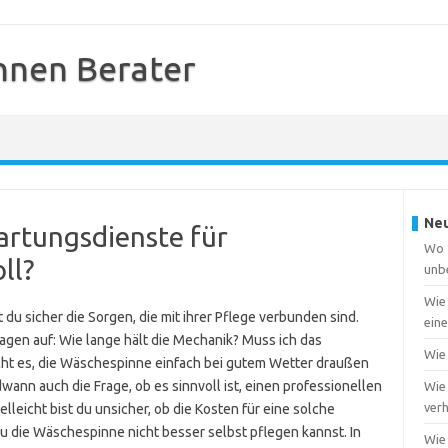
nnen Berater
Neu
artungsdienste für
Wo f
ll?
unb
Wie
u sicher die Sorgen, die mit ihrer Pflege verbunden sind.
ein
agen auf: Wie lange hält die Mechanik? Muss ich das
Wie 
ht es, die Wäschespinne einfach bei gutem Wetter draußen
dwann auch die Frage, ob es sinnvoll ist, einen professionellen
Wie 
ver
leicht bist du unsicher, ob die Kosten für eine solche
du die Wäschespinne nicht besser selbst pflegen kannst. In
Wie