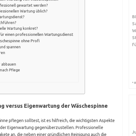
fessionell gewartet werden?
fessionellen Wartung üblich?
B
artungsdienst?
rchführen?
S
nelle Wartung konkret?
W
für einen professionellen Wartungsdienst
S
schespinne ohne Profi
f
 und spannen
ren
r abbauen
nach Pflege
*
A
ung versus Eigenwartung der Wäschespinne
e pflegen solltest, ist es hilfreich, die wichtigsten Aspekte
der Eigenwartung gegenüberzustellen. Professionelle
J
kete an, die neben einer gründlichen Reinigung auch die