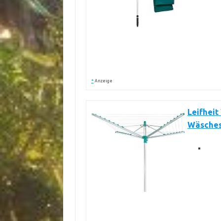
*
Anzeige
Leifheit
Wäsches