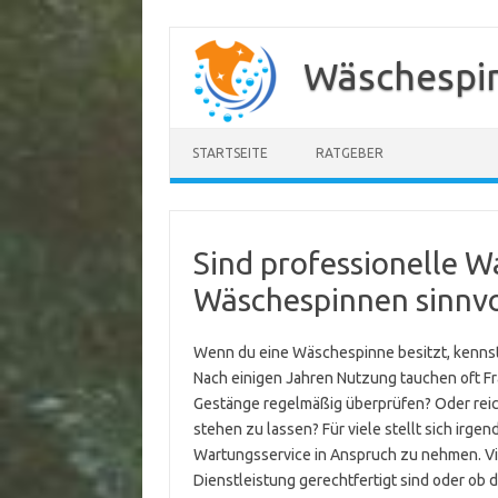
Zum
Inhalt
Wäschespi
springen
STARTSEITE
RATGEBER
Sind professionelle W
Wäschespinnen sinnvo
Wenn du eine Wäschespinne besitzt, kennst d
Nach einigen Jahren Nutzung tauchen oft Fr
Gestänge regelmäßig überprüfen? Oder reic
stehen zu lassen? Für viele stellt sich irgen
Wartungsservice in Anspruch zu nehmen. Viel
Dienstleistung gerechtfertigt sind oder ob 