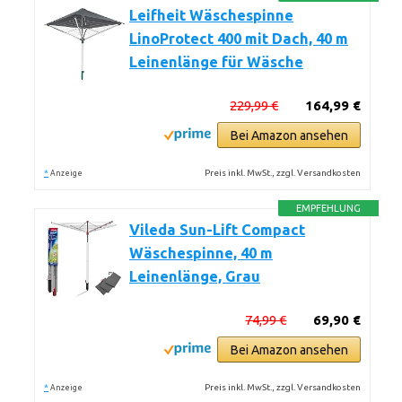
Leifheit Wäschespinne
LinoProtect 400 mit Dach, 40 m
Leinenlänge für Wäsche
229,99 €
164,99 €
Bei Amazon ansehen
*
Preis inkl. MwSt., zzgl. Versandkosten
Anzeige
EMPFEHLUNG
Vileda Sun-Lift Compact
Wäschespinne, 40 m
Leinenlänge, Grau
74,99 €
69,90 €
Bei Amazon ansehen
*
Preis inkl. MwSt., zzgl. Versandkosten
Anzeige