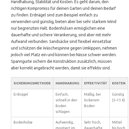
Handhabung, Stabilität und Kosten. Es geht darum, den
richtigen Kompromiss für deinen Garten und deinen Bedarf
zu finden. Erdnägel sind zum Beispiel einfach zu
verwenden und günstig, bieten aber bei sehr starkem Wind
nur begrenzten Halt. Bodenhülsen ermöglichen eine
dauerhafte und sichere Verankerung, sind aber mit mehr
Aufwand verbunden. Sandsäcke sind flexibel einsetzbar
und schützen die Wäschespinne gegen Umkippen, nehmen
jedoch viel Platz ein und können bei Nässe schwer werden.
Spanngurte sichern die Konstruktion zusätzlich, müssen
aber korrekt angebracht werden, damit sie effektiv sind.
SICHERUNGSMETHODE
HANDHABUNG
EFFEKTIVITÄT
KOSTEN
Erdnägel
Einfach,
Mäßig, bei
Günstig
schnell in den
lockerem
(5–15 €)
Boden
Boden
schlagen
Bodenhülse
Aufwendig,
Sehr hoch,
Mittel
montiert im
dauerhafte
bis hoch