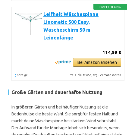
EMPFEHLUNG
Leifheit Wäschespinne
Linomatic 500 Easy,
Wäscheschirm 50 m
Leinenlänge
114,99 €
Bei Amazon ansehen
*
Preis inkl. MwSt., zzgl. Versandkosten
Anzeige
Große Gärten und dauerhafte Nutzung
In größeren Gärten und bei häufiger Nutzung ist die
Bodenhülse die beste Wahl. Sie sorgt für festen Halt und
macht deine Wäschespinne bei starkem Wind sehr stabil.
Der Aufwand für die Montage lohnt sich besonders, wenn
du regelmäßig draußen trocknest und Wert auf eine stabile,