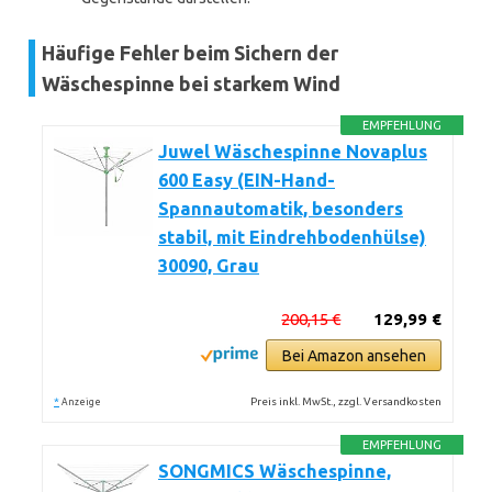
Häufige Fehler beim Sichern der
Wäschespinne bei starkem Wind
EMPFEHLUNG
Juwel Wäschespinne Novaplus
600 Easy (EIN-Hand-
Spannautomatik, besonders
stabil, mit Eindrehbodenhülse)
30090, Grau
200,15 €
129,99 €
Bei Amazon ansehen
*
Preis inkl. MwSt., zzgl. Versandkosten
Anzeige
EMPFEHLUNG
SONGMICS Wäschespinne,