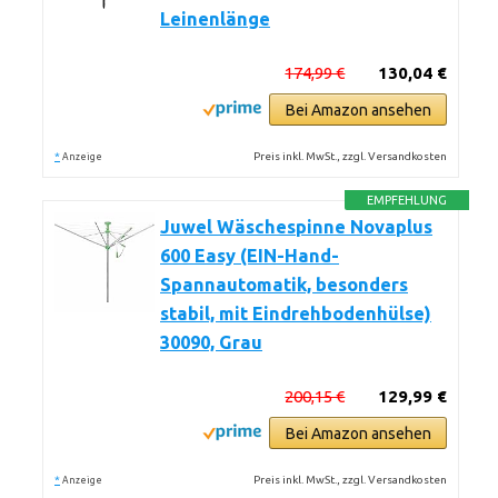
Leinenlänge
174,99 €
130,04 €
Bei Amazon ansehen
*
Preis inkl. MwSt., zzgl. Versandkosten
Anzeige
EMPFEHLUNG
Juwel Wäschespinne Novaplus
600 Easy (EIN-Hand-
Spannautomatik, besonders
stabil, mit Eindrehbodenhülse)
30090, Grau
200,15 €
129,99 €
Bei Amazon ansehen
*
Preis inkl. MwSt., zzgl. Versandkosten
Anzeige