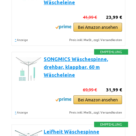
Wäscheleine
41,99 €
23,99 €
Bei Amazon ansehen
*
Preis inkl. MwSt., zzgl. Versandkosten
Anzeige
EMPFEHLUNG
SONGMICS Wäschespinne,
drehbar, klappbar, 60 m
Wäscheleine
69,99 €
31,99 €
Bei Amazon ansehen
*
Preis inkl. MwSt., zzgl. Versandkosten
Anzeige
EMPFEHLUNG
Leifheit Wäschespinne