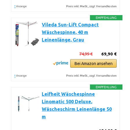
*
Preis inkl. MwSt., zzgl. Versandkosten
Anzeige
EMPFEHLUNG
Vileda Sun-Lift Compact
Wäschespinne, 40 m
Leinenlänge, Grau
74,99 €
69,90 €
Bei Amazon ansehen
*
Preis inkl. MwSt., zzgl. Versandkosten
Anzeige
EMPFEHLUNG
Leifheit Wäschespinne
Linomatic 500 Deluxe,
Wäscheschirm Leinenlänge 50
m