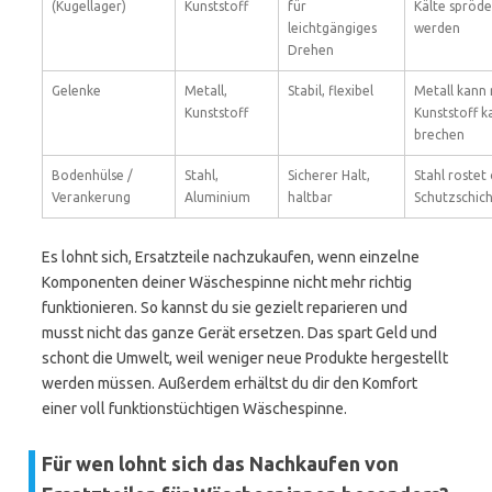
(Kugellager)
Kunststoff
für
Kälte spröde
leichtgängiges
werden
Drehen
Gelenke
Metall,
Stabil, flexibel
Metall kann 
Kunststoff
Kunststoff k
brechen
Bodenhülse /
Stahl,
Sicherer Halt,
Stahl rostet
Verankerung
Aluminium
haltbar
Schutzschic
Es lohnt sich, Ersatzteile nachzukaufen, wenn einzelne
Komponenten deiner Wäschespinne nicht mehr richtig
funktionieren. So kannst du sie gezielt reparieren und
musst nicht das ganze Gerät ersetzen. Das spart Geld und
schont die Umwelt, weil weniger neue Produkte hergestellt
werden müssen. Außerdem erhältst du dir den Komfort
einer voll funktionstüchtigen Wäschespinne.
Für wen lohnt sich das Nachkaufen von