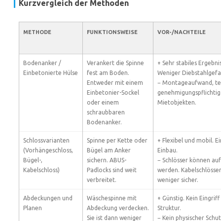
Kurzvergleich der Methoden
METHODE
FUNKTIONSWEISE
VOR-/NACHTEILE
Bodenanker /
Verankert die Spinne
+ Sehr stabiles Ergebnis
Einbetonierte Hülse
fest am Boden.
Weniger Diebstahlgefa
Entweder mit einem
− Montageaufwand, te
Einbetonier-Sockel
genehmigungspflichtig
oder einem
Mietobjekten.
schraubbaren
Bodenanker.
Schlossvarianten
Spinne per Kette oder
+ Flexibel und mobil. E
(Vorhängeschloss,
Bügel am Anker
Einbau.
Bügel-,
sichern. ABUS-
− Schlösser können auf
Kabelschloss)
Padlocks sind weit
werden. Kabelschlösser
verbreitet.
weniger sicher.
Abdeckungen und
Wäschespinne mit
+ Günstig. Kein Eingriff 
Planen
Abdeckung verdecken.
Struktur.
Sie ist dann weniger
− Kein physischer Schu