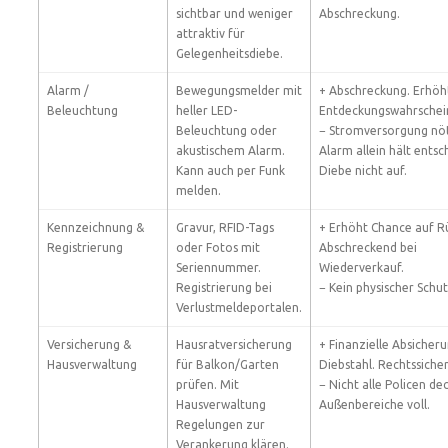
sichtbar und weniger
Abschreckung.
attraktiv für
Gelegenheitsdiebe.
Alarm /
Bewegungsmelder mit
+ Abschreckung. Erhöh
Beleuchtung
heller LED-
Entdeckungswahrschein
Beleuchtung oder
− Stromversorgung nöt
akustischem Alarm.
Alarm allein hält ents
Kann auch per Funk
Diebe nicht auf.
melden.
Kennzeichnung &
Gravur, RFID-Tags
+ Erhöht Chance auf R
Registrierung
oder Fotos mit
Abschreckend bei
Seriennummer.
Wiederverkauf.
Registrierung bei
− Kein physischer Schut
Verlustmeldeportalen.
Versicherung &
Hausratversicherung
+ Finanzielle Absicheru
Hausverwaltung
für Balkon/Garten
Diebstahl. Rechtssicher
prüfen. Mit
− Nicht alle Policen de
Hausverwaltung
Außenbereiche voll.
Regelungen zur
Verankerung klären.