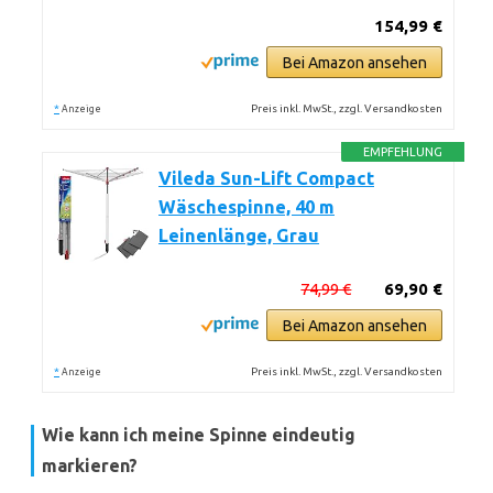
154,99 €
Bei Amazon ansehen
*
Preis inkl. MwSt., zzgl. Versandkosten
Anzeige
EMPFEHLUNG
Vileda Sun-Lift Compact
Wäschespinne, 40 m
Leinenlänge, Grau
74,99 €
69,90 €
Bei Amazon ansehen
*
Preis inkl. MwSt., zzgl. Versandkosten
Anzeige
Wie kann ich meine Spinne eindeutig
markieren?