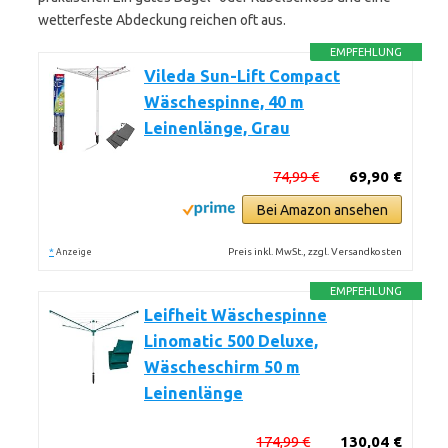
wetterfeste Abdeckung reichen oft aus.
EMPFEHLUNG
Vileda Sun-Lift Compact
Wäschespinne, 40 m
Leinenlänge, Grau
74,99 €
69,90 €
Bei Amazon ansehen
*
Preis inkl. MwSt., zzgl. Versandkosten
Anzeige
EMPFEHLUNG
Leifheit Wäschespinne
Linomatic 500 Deluxe,
Wäscheschirm 50 m
Leinenlänge
174,99 €
130,04 €