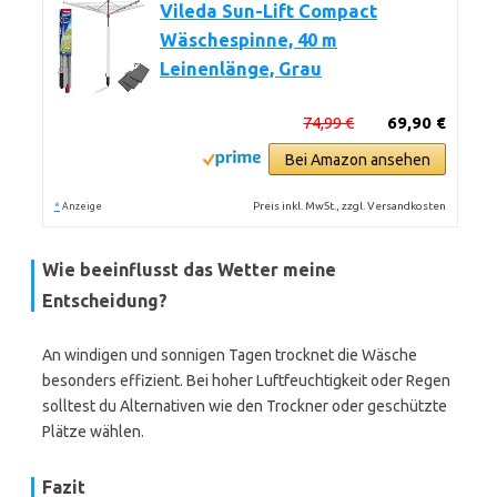
Vileda Sun-Lift Compact
Wäschespinne, 40 m
Leinenlänge, Grau
74,99 €
69,90 €
Bei Amazon ansehen
*
Preis inkl. MwSt., zzgl. Versandkosten
Anzeige
Wie beeinflusst das Wetter meine
Entscheidung?
An windigen und sonnigen Tagen trocknet die Wäsche
besonders effizient. Bei hoher Luftfeuchtigkeit oder Regen
solltest du Alternativen wie den Trockner oder geschützte
Plätze wählen.
Fazit