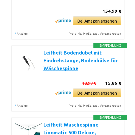
154,99 €
Bei Amazon ansehen
*
Preis inkl. MwSt., zzgl. Versandkosten
Anzeige
EMPFEHLUNG
Leifheit Bodendübel mit
Eindrehstange, Bodenhülse für
Wäschespinne
18,99 €
15,86 €
Bei Amazon ansehen
*
Preis inkl. MwSt., zzgl. Versandkosten
Anzeige
EMPFEHLUNG
Leifheit Wäschespinne
Linomatic 500 Deluxe,