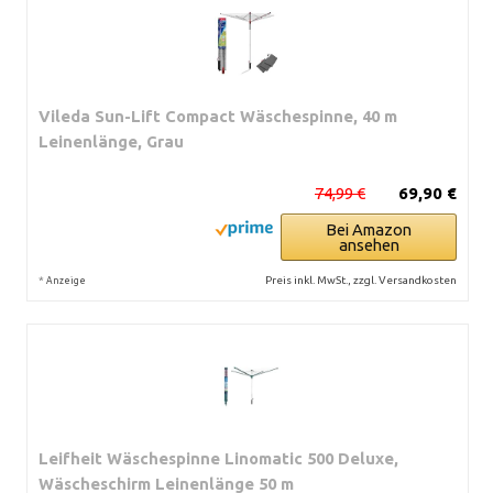
Vileda Sun-Lift Compact Wäschespinne, 40 m
Leinenlänge, Grau
74,99 €
69,90 €
Bei Amazon
ansehen
*
Preis inkl. MwSt., zzgl. Versandkosten
Anzeige
Leifheit Wäschespinne Linomatic 500 Deluxe,
Wäscheschirm Leinenlänge 50 m