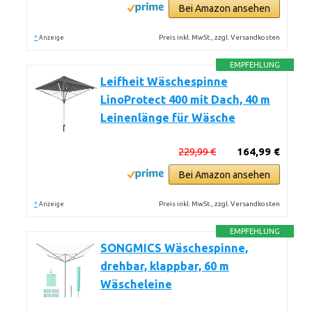
Bei Amazon ansehen
*
Preis inkl. MwSt., zzgl. Versandkosten
Anzeige
EMPFEHLUNG
Leifheit Wäschespinne
LinoProtect 400 mit Dach, 40 m
Leinenlänge für Wäsche
229,99 €
164,99 €
Bei Amazon ansehen
*
Preis inkl. MwSt., zzgl. Versandkosten
Anzeige
EMPFEHLUNG
SONGMICS Wäschespinne,
drehbar, klappbar, 60 m
Wäscheleine