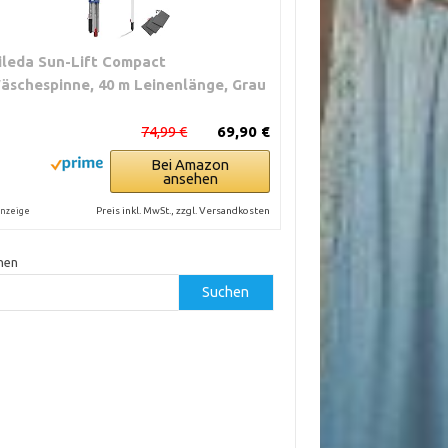
ileda Sun-Lift Compact
äschespinne, 40 m Leinenlänge, Grau
74,99 €
69,90 €
Bei Amazon
ansehen
Preis inkl. MwSt., zzgl. Versandkosten
nzeige
hen
Suchen