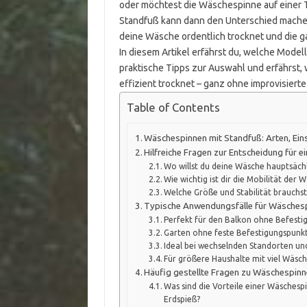
oder möchtest die Wäschespinne auf einer Te
Standfuß kann dann den Unterschied machen. E
deine Wäsche ordentlich trocknet und die g
In diesem Artikel erfährst du, welche Model
praktische Tipps zur Auswahl und erfährst, 
effizient trocknet – ganz ohne improvisiert
Table of Contents
Wäschespinnen mit Standfuß: Arten, Ein
Hilfreiche Fragen zur Entscheidung für 
Wo willst du deine Wäsche hauptsäch
Wie wichtig ist dir die Mobilität der
Welche Größe und Stabilität brauchst
Typische Anwendungsfälle für Wäsches
Perfekt für den Balkon ohne Befesti
Garten ohne feste Befestigungspunk
Ideal bei wechselnden Standorten u
Für größere Haushalte mit viel Wäsc
Häufig gestellte Fragen zu Wäschespinn
Was sind die Vorteile einer Wäsches
Erdspieß?