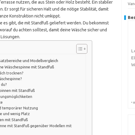
rrasse nutzen, die aus Stein oder Holz besteht. Ein stabiler
Van
r sorgt für sicheren Halt und die nötige Stabilität, damit
anze Konstruktion nicht umkippt.
Bes
le es gibt, die mit Standfuß geliefert werden. Du bekommst
worauf du achten solltest, damit deine Wäsche sicher und
e Lösungen.
L
E
satzbereiche und Modellvergleich
W
eine Wäschespinne mit Standfuß
lich trocknen?
 Wäschespinne?
 du?
pinnen mit Standfuß
gungsmöglichkeiten
te
*
A
nd temporärer Nutzung
he und wenig Platz
en mit Standfuß
pinne mit Standfuß gegenüber Modellen mit