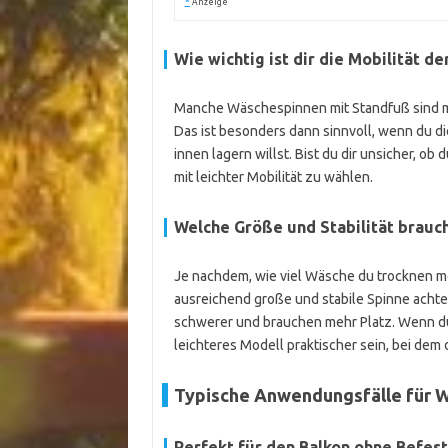
*
Anzeige
Wie wichtig ist dir die Mobilität d
Manche Wäschespinnen mit Standfuß sind mit
Das ist besonders dann sinnvoll, wenn du di
innen lagern willst. Bist du dir unsicher, ob
mit leichter Mobilität zu wählen.
Welche Größe und Stabilität brauc
Je nachdem, wie viel Wäsche du trocknen möc
ausreichend große und stabile Spinne achten
schwerer und brauchen mehr Platz. Wenn du 
leichteres Modell praktischer sein, bei dem d
Typische Anwendungsfälle für 
Perfekt für den Balkon ohne Befes