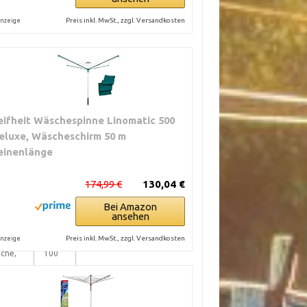
Preis inkl. MwSt., zzgl. Versandkosten
nzeige
PREIS
(€)
eifheit Wäschespinne Linomatic 500
eluxe, Wäscheschirm 50 m
chwer,
180
einenlänge
hnelle
174,99 €
130,04 €
Bei Amazon
s,
210
ansehen
he
Preis inkl. MwSt., zzgl. Versandkosten
nzeige
äche,
100