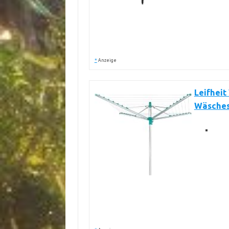
*
Anzeige
Leifheit
Wäsches