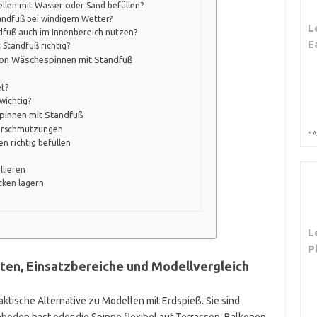
ellen mit Wasser oder Sand befüllen?
tandfuß bei windigem Wetter?
L
dfuß auch im Innenbereich nutzen?
E
 Standfuß richtig?
von Wäschespinnen mit Standfuß
t?
 wichtig?
pinnen mit Standfuß
Verschmutzungen
*
A
n richtig befüllen
llieren
cken lagern
L
P
ten, Einsatzbereiche und Modellvergleich
ktische Alternative zu Modellen mit Erdspieß. Sie sind