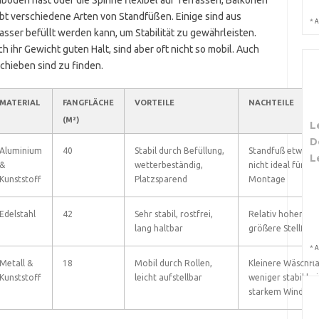
oden hast oder die Spinne flexibel auf Terrassen, Balkonen
bt verschiedene Arten von Standfüßen. Einige sind aus
*
A
asser befüllt werden kann, um Stabilität zu gewährleisten.
 ihr Gewicht guten Halt, sind aber oft nicht so mobil. Auch
chieben sind zu finden.
MATERIAL
FANGFLÄCHE
VORTEILE
NACHTEILE
(M²)
L
D
Aluminium
40
Stabil durch Befüllung,
Standfuß etwas s
L
&
wetterbeständig,
nicht ideal für sc
Kunststoff
Platzsparend
Montage
Edelstahl
42
Sehr stabil, rostfrei,
Relativ hoher Prei
lang haltbar
größere Stellfläc
*
A
Metall &
18
Mobil durch Rollen,
Kleinere Wäschfl
Kunststoff
leicht aufstellbar
weniger stabil bei
starkem Wind