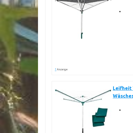
*
Anzeige
Leifheit
Wäsches