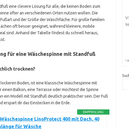
fuß eine clevere Lösung für alle, die keinen Boden zum
pinne öfter an verschiedenen Orten nutzen wollen. Die
V
 Fußart und der Größe der Wäschfläche. Für große Familien
W
Flächen oft besser geeignet, während kleinere, mobile
al sind. Anhand der Tabelle findest du schnell heraus,
st.
ung für eine Wäschespinne mit Standfuß
*
A
chlich trocknen?
Suc
 lockeren Boden, ist eine klassische Wäschespinne mit
r einen Balkon, eine Terrasse oder möchtest die Spinne
n ein Modell mit Standfuß deutlich praktischer sein. Der Fuß
d erspart dir das Einstecken in die Erde.
EMPFEHLUNG
 Wäschespinne LinoProtect 400 mit Dach, 40
nlänge für Wäsche