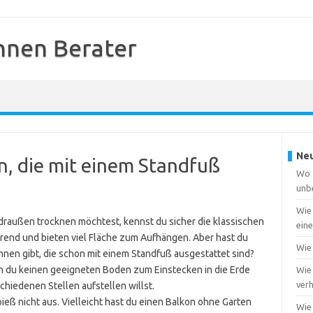
nnen Berater
Neu
n, die mit einem Standfuß
Wo f
unb
Wie
außen trocknen möchtest, kennst du sicher die klassischen
ein
arend und bieten viel Fläche zum Aufhängen. Aber hast du
Wie 
nnen gibt, die schon mit einem Standfuß ausgestattet sind?
n du keinen geeigneten Boden zum Einstecken in die Erde
Wie 
ver
chiedenen Stellen aufstellen willst.
spieß nicht aus. Vielleicht hast du einen Balkon ohne Garten
Wie