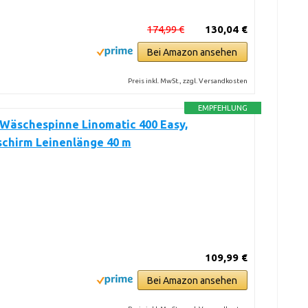
174,99 €
130,04 €
Bei Amazon ansehen
Preis inkl. MwSt., zzgl. Versandkosten
EMPFEHLUNG
 Wäschespinne Linomatic 400 Easy,
chirm Leinenlänge 40 m
109,99 €
Bei Amazon ansehen