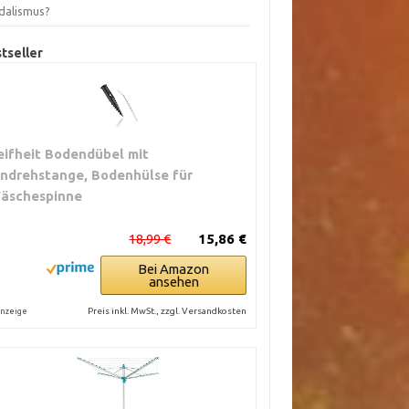
dalismus?
tseller
eifheit Bodendübel mit
indrehstange, Bodenhülse für
äschespinne
18,99 €
15,86 €
Bei Amazon
ansehen
Preis inkl. MwSt., zzgl. Versandkosten
nzeige