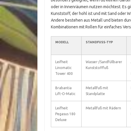
besonders geeignet, wenn du keinen Gartenb
oder in Innenräumen nutzen möchtest. Es gi
Kunststoff, der hohl ist und mit Sand oder W
Andere bestehen aus Metall und bieten durch
Kombinationen mit Rollen für einfaches Vers
MODELL
STANDFUSS-TYP
Leifheit
Wasser-/Sandfüllbarer
Linomatic
Kunststofffuß
Tower 400
Brabantia
Metallfuß mit
Lift-O-Matic
Standplatte
Leifheit
Metallfuß mit Rädern
Pegasus 180
Deluxe