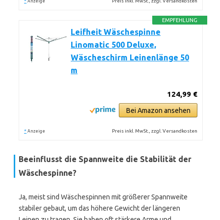
*
Preis inkl. MwSt., zzgl. Versandkosten
Anzeige
EMPFEHLUNG
Leifheit Wäschespinne
Linomatic 500 Deluxe,
Wäscheschirm Leinenlänge 50
m
124,99 €
Bei Amazon ansehen
*
Preis inkl. MwSt., zzgl. Versandkosten
Anzeige
Beeinflusst die Spannweite die Stabilität der
Wäschespinne?
Ja, meist sind Wäschespinnen mit größerer Spannweite
stabiler gebaut, um das höhere Gewicht der längeren
Leinen zu tragen. Sie haben oft stärkere Arme und