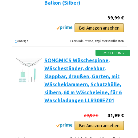
Balkon (Silber)
39,99 €
Bei Amazon ansehen
*
Preis inkl. MwSt., zzgl. Versandkosten
Anzeige
EMPFEHLUNG
SONGMICS Wäschespinne,
Wäscheständer, drehbar,
klappbar, draußen, Garten, mit
Wäscheklammern, Schutzhülle,
silbern, 60 m Wäscheleine, für 6
Waschladungen LLR308EZ01
69,99 €
31,99 €
Bei Amazon ansehen