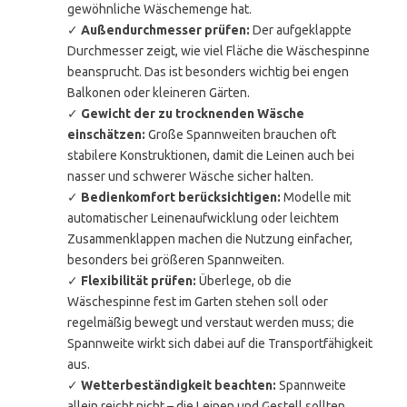
gewöhnliche Wäschemenge hat.
✓
Außendurchmesser prüfen:
Der aufgeklappte
Durchmesser zeigt, wie viel Fläche die Wäschespinne
beansprucht. Das ist besonders wichtig bei engen
Balkonen oder kleineren Gärten.
✓
Gewicht der zu trocknenden Wäsche
einschätzen:
Große Spannweiten brauchen oft
stabilere Konstruktionen, damit die Leinen auch bei
nasser und schwerer Wäsche sicher halten.
✓
Bedienkomfort berücksichtigen:
Modelle mit
automatischer Leinenaufwicklung oder leichtem
Zusammenklappen machen die Nutzung einfacher,
besonders bei größeren Spannweiten.
✓
Flexibilität prüfen:
Überlege, ob die
Wäschespinne fest im Garten stehen soll oder
regelmäßig bewegt und verstaut werden muss; die
Spannweite wirkt sich dabei auf die Transportfähigkeit
aus.
✓
Wetterbeständigkeit beachten:
Spannweite
allein reicht nicht – die Leinen und Gestell sollten