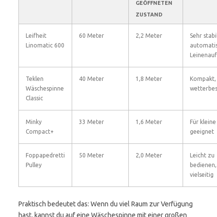
GEÖFFNETEN
ZUSTAND
Leifheit
60 Meter
2,2 Meter
Sehr stabil
Linomatic 600
automati
Leinenauf
Teklen
40 Meter
1,8 Meter
Kompakt,
Wäschespinne
wetterbes
Classic
Minky
33 Meter
1,6 Meter
Für klein
Compact+
geeignet
Foppapedretti
50 Meter
2,0 Meter
Leicht zu
Pulley
bedienen,
vielseitig
Praktisch bedeutet das: Wenn du viel Raum zur Verfügung
hast, kannst du auf eine Wäschespinne mit einer großen