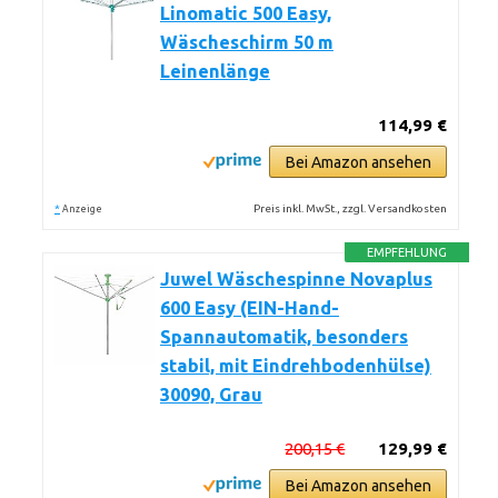
Linomatic 500 Easy,
Wäscheschirm 50 m
Leinenlänge
114,99 €
Bei Amazon ansehen
*
Preis inkl. MwSt., zzgl. Versandkosten
Anzeige
EMPFEHLUNG
Juwel Wäschespinne Novaplus
600 Easy (EIN-Hand-
Spannautomatik, besonders
stabil, mit Eindrehbodenhülse)
30090, Grau
200,15 €
129,99 €
Bei Amazon ansehen