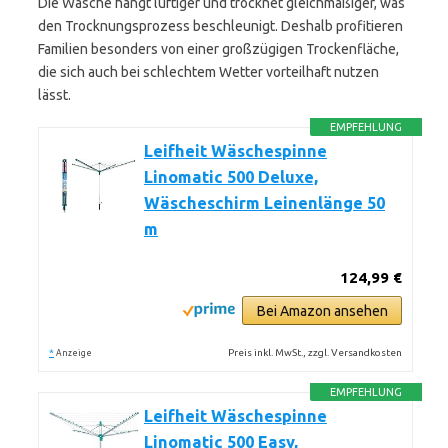
Die Wäsche hängt luftiger und trocknet gleichmäßiger, was
den Trocknungsprozess beschleunigt. Deshalb profitieren
Familien besonders von einer großzügigen Trockenfläche,
die sich auch bei schlechtem Wetter vorteilhaft nutzen
lässt.
EMPFEHLUNG
Leifheit Wäschespinne
Linomatic 500 Deluxe,
Wäscheschirm Leinenlänge 50
m
124,99 €
Bei Amazon ansehen
*
Preis inkl. MwSt., zzgl. Versandkosten
Anzeige
EMPFEHLUNG
Leifheit Wäschespinne
Linomatic 500 Easy,