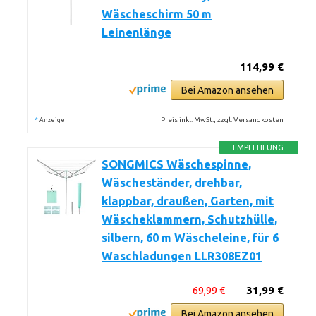
Wäscheschirm 50 m
Leinenlänge
114,99 €
Bei Amazon ansehen
*
Preis inkl. MwSt., zzgl. Versandkosten
Anzeige
EMPFEHLUNG
SONGMICS Wäschespinne,
Wäscheständer, drehbar,
klappbar, draußen, Garten, mit
Wäscheklammern, Schutzhülle,
silbern, 60 m Wäscheleine, für 6
Waschladungen LLR308EZ01
69,99 €
31,99 €
Bei Amazon ansehen