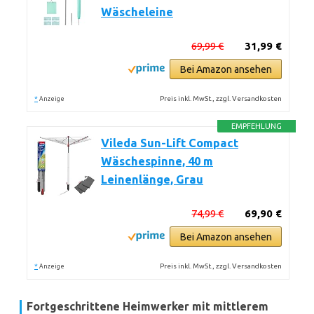
Wäscheleine
69,99 €
31,99 €
Bei Amazon ansehen
*
Preis inkl. MwSt., zzgl. Versandkosten
Anzeige
EMPFEHLUNG
Vileda Sun-Lift Compact
Wäschespinne, 40 m
Leinenlänge, Grau
74,99 €
69,90 €
Bei Amazon ansehen
*
Preis inkl. MwSt., zzgl. Versandkosten
Anzeige
Fortgeschrittene Heimwerker mit mittlerem