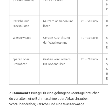
W
K
Ratsche mit
Muttern anziehen und
20 – 50 Euro
H
Stecknüssen
lösen
W
Wasserwaage
Gerade Ausrichtung
10 – 30 Euro
S
der Wäschespinne
c
E
Spaten oder
Graben von Löchern
20 – 70 Euro
F
Erdbohrer
für Bodenhülsen
S
G
H
E
Zusammenfassung:
Für eine gelungene Montage brauchst
du vor allem eine Bohrmaschine oder Akkuschrauber,
Schraubendreher, Ratsche und eine Wasserwaage.