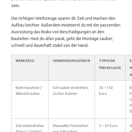
sein.
Die richtigen Werkzeuge sparen dir Zeit und machen den
Aufbau leichter. Außerdem minimierst du mit der passenden
Ausrüstung das Risiko von Beschädigungen an den
Bauteilen. Hast du alles parat, geht die Montage sauber,
schnell und dauerhaft stabil von der Hand.
WERKZEUG
VERWENDUNGSZWECK
TYPISCHE
E
PREISKLASSE
M
M
Bohrmaschine /
Schrauben eindrehen,
50 – 150
B
Akkuschrauber
Löcher bohren
Euro
P
G
M
D
Schraubendreher
Manuelles Festziehen
5 – 20 Euro
W
(Kreuz / Schlitz)
von Schrauben
S