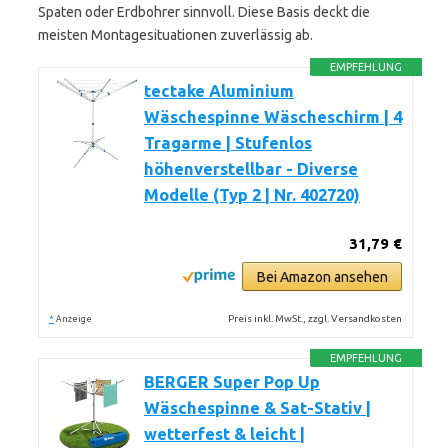
Spaten oder Erdbohrer sinnvoll. Diese Basis deckt die
meisten Montagesituationen zuverlässig ab.
EMPFEHLUNG
tectake Aluminium
Wäschespinne Wäscheschirm | 4
Tragarme | Stufenlos
höhenverstellbar - Diverse
Modelle (Typ 2 | Nr. 402720)
31,79 €
Bei Amazon ansehen
*
Preis inkl. MwSt., zzgl. Versandkosten
Anzeige
EMPFEHLUNG
BERGER Super Pop Up
Wäschespinne & Sat-Stativ |
wetterfest & leicht |