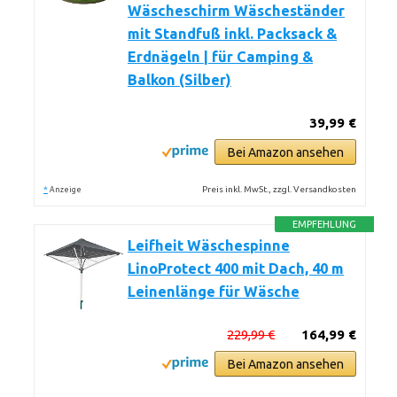
Wäscheschirm Wäscheständer
mit Standfuß inkl. Packsack &
Erdnägeln | für Camping &
Balkon (Silber)
39,99 €
Bei Amazon ansehen
*
Preis inkl. MwSt., zzgl. Versandkosten
Anzeige
EMPFEHLUNG
Leifheit Wäschespinne
LinoProtect 400 mit Dach, 40 m
Leinenlänge für Wäsche
229,99 €
164,99 €
Bei Amazon ansehen