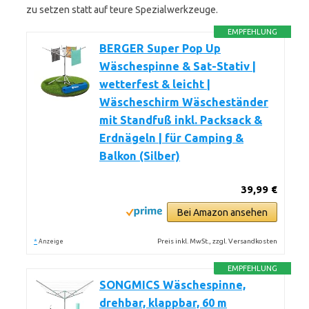
zu setzen statt auf teure Spezialwerkzeuge.
EMPFEHLUNG
BERGER Super Pop Up
Wäschespinne & Sat-Stativ |
wetterfest & leicht |
Wäscheschirm Wäscheständer
mit Standfuß inkl. Packsack &
Erdnägeln | für Camping &
Balkon (Silber)
39,99 €
Bei Amazon ansehen
*
Preis inkl. MwSt., zzgl. Versandkosten
Anzeige
EMPFEHLUNG
SONGMICS Wäschespinne,
drehbar, klappbar, 60 m