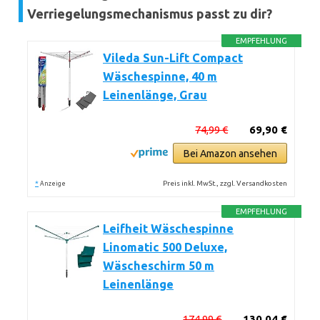
Verriegelungsmechanismus passt zu dir?
EMPFEHLUNG
Vileda Sun-Lift Compact
Wäschespinne, 40 m
Leinenlänge, Grau
74,99 €
69,90 €
Bei Amazon ansehen
*
Preis inkl. MwSt., zzgl. Versandkosten
Anzeige
EMPFEHLUNG
Leifheit Wäschespinne
Linomatic 500 Deluxe,
Wäscheschirm 50 m
Leinenlänge
174,99 €
130,04 €