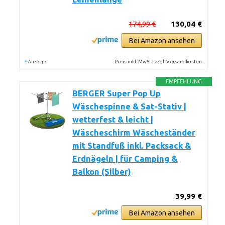
174,99 €
130,04 €
Bei Amazon ansehen
*
Preis inkl. MwSt., zzgl. Versandkosten
Anzeige
EMPFEHLUNG
BERGER Super Pop Up
Wäschespinne & Sat-Stativ |
wetterfest & leicht |
Wäscheschirm Wäscheständer
mit Standfuß inkl. Packsack &
Erdnägeln | für Camping &
Balkon (Silber)
39,99 €
Bei Amazon ansehen