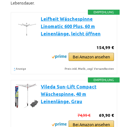
Lebensdauer.
EMPFEHLUNG
Leifheit Wäschespinne
Linomatic 600 Plus, 60 m
Leinenlänge, leicht öffnen
154,99 €
Bei Amazon ansehen
*
Preis inkl. MwSt., zzgl. Versandkosten
Anzeige
EMPFEHLUNG
Vileda Sun-Lift Compact
Wäschespinne, 40 m
Leinenlänge, Grau
74,99 €
69,90 €
Bei Amazon ansehen