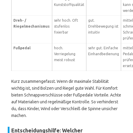
Kunststoffqualität
kann 
werd
Dreh- /
sehr hoch. Oft
gut.
mittel
Riegelmechanismus
stufenlos
Drehbewegung ist
schmi
fixierbar
intuitiv
Schra
prüfe
Fußpedal
hoch.
sehr gut. Einfache
mittel
Verriegelung
Einhandbedienung
Pedal
meist robust
prüfe
erset
Kurz zusammengefasst. Wenn dir maximale Stabilität
wichtig ist, sind Bolzen und Riegel gute Wahl. Für Komfort
bieten Schnappverschlüsse oder Fußpedale Vorteile. Achte
auf Materialien und regelmäßige Kontrolle. So verhinderst
du, dass Kinder, Wind oder Verschleiß die Spinne unsicher
machen.
Entscheidungshilfe: Welcher