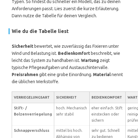
Typen. So findest du schneller ein Modell, das zu deinen
Anforderungen passt. Lies zuerst die kurze Erläuterung.
Dann nutze die Tabelle für deinen Vergleich.
Wie du die Tabelle liest
Sicherheit
bewertet, wie zuverlässig das Fixieren unter
Wind und Belastung ist.
Bedienkomfort
beschreibt, wie
leicht das System zu handhaben ist.
Wartung
zeigt
typische Pflegeaufgaben und Austauschintervalle.
Preisrahmen
gibt eine grobe Einordnung.
Material
nennt
die üblichen Werkstoffe.
VERRIEGELUNGSART
SICHERHEIT
BEDIENKOMFORT
WART
Stift- /
hoch. Mechanisch
eher einfach. Stift
gering
Bolzenverriegelung
sehr stabil
einstecken oder
reini
sichern
prüfe
Schnappverschluss
mittel bis hoch.
sehr gut. Schnell
mittel
Abhängig von
zu bedienen
Kunst