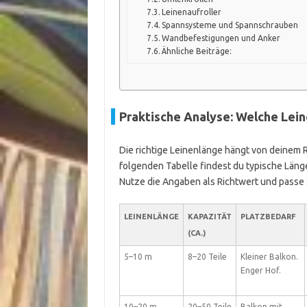
Leinenaufroller
Spannsysteme und Spannschrauben
Wandbefestigungen und Anker
Ähnliche Beiträge:
Praktische Analyse: Welche Lein
Die richtige Leinenlänge hängt von deinem 
folgenden Tabelle findest du typische Länge
Nutze die Angaben als Richtwert und passe s
LEINENLÄNGE
KAPAZITÄT
PLATZBEDARF
(CA.)
5–10 m
8–20 Teile
Kleiner Balkon.
Enger Hof.
10–20 m
20–50 Teile
Balkon mit