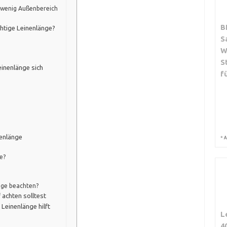
wenig Außenbereich
B
chtige Leinenlänge?
S
W
S
inenlänge sich
f
enlänge
*
A
e?
age beachten?
 achten solltest
Leinenlänge hilft
L
4