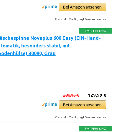
Bei Amazon ansehen
Preis inkl. MwSt., zzgl. Versandkosten
EMPFEHLUNG
äschespinne Novaplus 600 Easy (EIN-Hand-
omatik, besonders stabil, mit
bodenhülse) 30090, Grau
200,15 €
129,99 €
Bei Amazon ansehen
Preis inkl. MwSt., zzgl. Versandkosten
EMPFEHLUNG