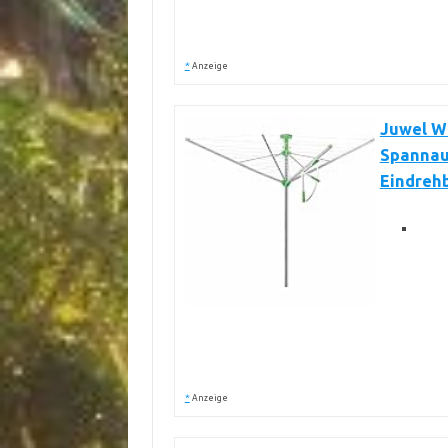
*
Anzeige
Juwel W
Spannaut
Eindreh
*
Anzeige