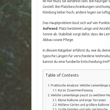
Im Hof muss sie windfest sein. Bei häufige
Gestell. Bei Platzbeschränkungen sind kom
Kleidung lieber hoch, andere legen sie lufti
Das Hauptproblem lässt sich auf vier Punkt
Aufwand
. Platz bestimmt Länge und Anzahl
Sonne ab. Stabilität sorgt dafür, dass die L
Abbau sowie Pflege.
In diesem Ratgeber erfährst du, wie du dein
typische Längen für verschiedene Wohnsitu
kannst du eine fundierte Entscheidung tref
Table of Contents
Praktische Analyse: Welche Leinenlänge p
Kurze Zusammenfassung
Welche Leinenlänge passt zu welchem Nu
Kleine Balkone und enge Terrassen
Mittlere Gärten und größere Balkone
Große Familien und sehr viel Wäsche