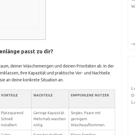
W
*
A
enlänge passt zu dir?
Raum, deiner Wäschemengen und deinen Prioritäten ab. In der
nklassen, ihre Kapazität und praktische Vor- und Nachteile.
ie an deine konkrete Situation an.
L
D
VORTEILE
NACHTEILE
EMPFOHLENE NUTZER
L
Platzsparend.
Geringe Kapazität.
Singles. Paare mit
Schnell
Mehrmals waschen
geringem
installiert.
nötig.
Wäscheaufkommen.
Guter
Kann bei starkem
Kleine Familien.