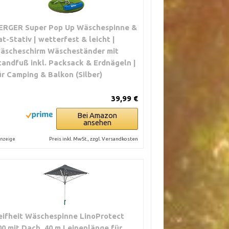
ERGER Super Pop Up Wäschespinne &
at-Stativ | wetterfest & leicht |
äscheschirm Wäscheständer mit
tandfuß inkl. Packsack & Erdnägeln |
ür Camping & Balkon (Silber)
39,99 €
Bei Amazon
ansehen
Preis inkl. MwSt., zzgl. Versandkosten
nzeige
eifheit Wäschespinne LinoProtect
00 mit Dach, 40 m Leinenlänge für