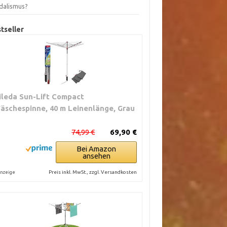
dalismus?
tseller
ileda Sun-Lift Compact
äschespinne, 40 m Leinenlänge, Grau
74,99 €
69,90 €
Bei Amazon
ansehen
Preis inkl. MwSt., zzgl. Versandkosten
nzeige