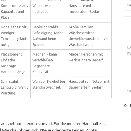
*
A
Kompromiss aus
Wind etwas
Haushalte mit
Kapazität und
nachgeben.
moderatem Bedarf.
Platz.
Hohe Kapazität.
Benötigt stabile
Große Familien.
Weniger
Befestigung. Mehr
Wäscheservices.
Trocknungsläufe
Aufwand beim
Umweltbewusste mit viel
nötig.
Spannen.
Waschaufwand.
L
E
Platzsparend.
Mechanik kann
Mieter. Personen mit
Einfache
verschleißen.
wechselndem Bedarf.
Montage.
Begrenzte
Variable Länge.
Kapazität.
Sehr stabil.
Weniger flexibel bei
Hausbesitzer. Nutzer mit
Langlebig. Wenig
Standortwechsel.
dauerhaftem Bedarf.
*
A
Wartung.
Suc
 ausziehbare Leinen sinnvoll. Für die meisten Haushalte ist
el Wäsche lohnen sich
20+ m
oder feste Leinen. Achte