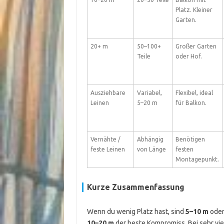
Platz. Kleiner
Garten.
20+ m
50–100+
Großer Garten
Teile
oder Hof.
Ausziehbare
Variabel,
Flexibel, ideal
Leinen
5–20 m
für Balkon.
Vernähte /
Abhängig
Benötigen
feste Leinen
von Länge
festen
Montagepunkt.
Kurze Zusammenfassung
Wenn du wenig Platz hast, sind
5–10 m
oder
10–20 m
der beste Kompromiss. Bei sehr vi