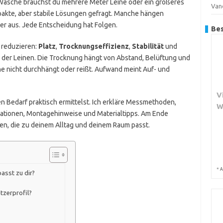
r Wäsche brauchst du mehrere Meter Leine oder ein größeres
Van
pakte, aber stabile Lösungen gefragt. Manche hängen
ger aus. Jede Entscheidung hat Folgen.
Bes
e reduzieren:
Platz
,
Trocknungseffizienz
,
Stabilität
und
 der Leinen. Die Trocknung hängt von Abstand, Belüftung und
eine nicht durchhängt oder reißt. Aufwand meint Auf- und
V
en Bedarf praktisch ermittelst. Ich erkläre Messmethoden,
W
ationen, Montagehinweise und Materialtipps. Am Ende
fen, die zu deinem Alltag und deinem Raum passt.
*
A
asst zu dir?
tzerprofil?