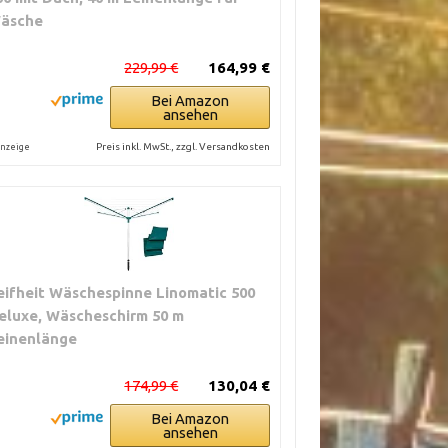
äsche
229,99 €
164,99 €
Bei Amazon
ansehen
Preis inkl. MwSt., zzgl. Versandkosten
nzeige
eifheit Wäschespinne Linomatic 500
eluxe, Wäscheschirm 50 m
einenlänge
174,99 €
130,04 €
Bei Amazon
ansehen