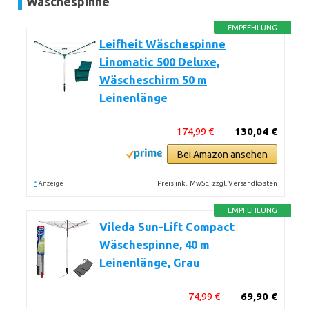
Wäschespinne
EMPFEHLUNG
Leifheit Wäschespinne
Linomatic 500 Deluxe,
Wäscheschirm 50 m
Leinenlänge
174,99 €
130,04 €
Bei Amazon ansehen
*
Preis inkl. MwSt., zzgl. Versandkosten
Anzeige
EMPFEHLUNG
Vileda Sun-Lift Compact
Wäschespinne, 40 m
Leinenlänge, Grau
74,99 €
69,90 €