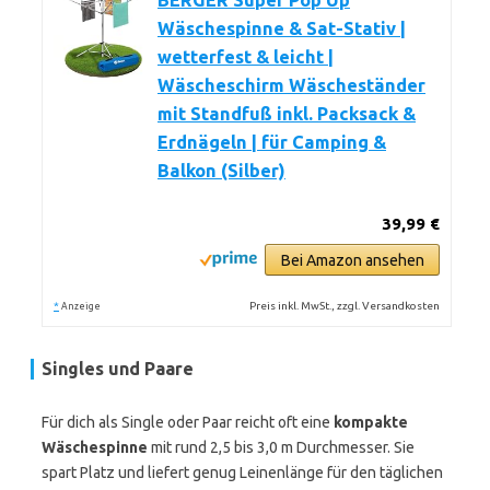
BERGER Super Pop Up
Wäschespinne & Sat-Stativ |
wetterfest & leicht |
Wäscheschirm Wäscheständer
mit Standfuß inkl. Packsack &
Erdnägeln | für Camping &
Balkon (Silber)
39,99 €
Bei Amazon ansehen
*
Preis inkl. MwSt., zzgl. Versandkosten
Anzeige
Singles und Paare
Für dich als Single oder Paar reicht oft eine
kompakte
Wäschespinne
mit rund 2,5 bis 3,0 m Durchmesser. Sie
spart Platz und liefert genug Leinenlänge für den täglichen