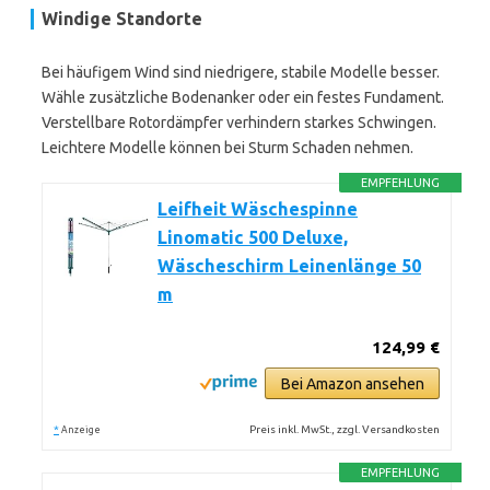
Windige Standorte
Bei häufigem Wind sind niedrigere, stabile Modelle besser.
Wähle zusätzliche Bodenanker oder ein festes Fundament.
Verstellbare Rotordämpfer verhindern starkes Schwingen.
Leichtere Modelle können bei Sturm Schaden nehmen.
EMPFEHLUNG
Leifheit Wäschespinne
Linomatic 500 Deluxe,
Wäscheschirm Leinenlänge 50
m
124,99 €
Bei Amazon ansehen
*
Preis inkl. MwSt., zzgl. Versandkosten
Anzeige
EMPFEHLUNG