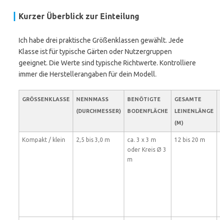
Kurzer Überblick zur Einteilung
Ich habe drei praktische Größenklassen gewählt. Jede
Klasse ist für typische Gärten oder Nutzergruppen
geeignet. Die Werte sind typische Richtwerte. Kontrolliere
immer die Herstellerangaben für dein Modell.
GRÖSSENKLASSE
NENNMASS (
BENÖTIGTE
GESAMTE
DURCHMESSER)
BODENFLÄCHE
LEINENLÄNGE
(M)
Kompakt / klein
2,5 bis 3,0 m
ca. 3 x 3 m
12 bis 20 m
oder Kreis Ø 3
m