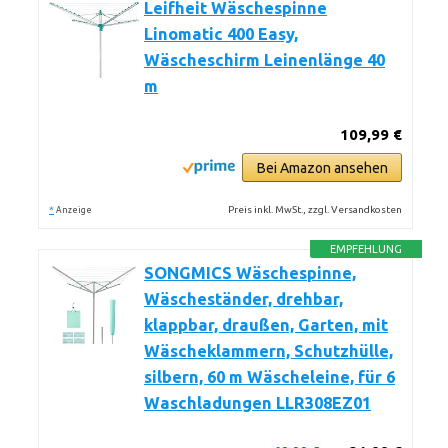
Leifheit Wäschespinne
Linomatic 400 Easy,
Wäscheschirm Leinenlänge 40
m
109,99 €
Bei Amazon ansehen
*
Preis inkl. MwSt., zzgl. Versandkosten
Anzeige
EMPFEHLUNG
SONGMICS Wäschespinne,
Wäscheständer, drehbar,
klappbar, draußen, Garten, mit
Wäscheklammern, Schutzhülle,
silbern, 60 m Wäscheleine, für 6
Waschladungen LLR308EZ01