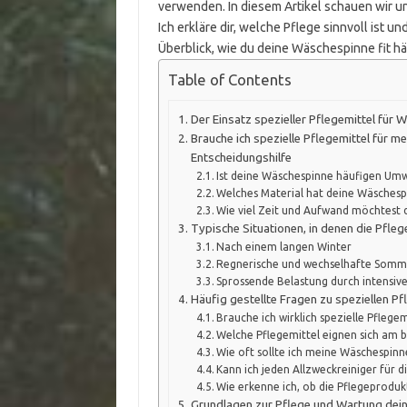
verwenden. In diesem Artikel schauen wir un
Ich erkläre dir, welche Pflege sinnvoll ist 
Überblick, wie du deine Wäschespinne fit hä
Table of Contents
Der Einsatz spezieller Pflegemittel für 
Brauche ich spezielle Pflegemittel für 
Entscheidungshilfe
Ist deine Wäschespinne häufigen Umw
Welches Material hat deine Wäschesp
Wie viel Zeit und Aufwand möchtest du
Typische Situationen, in denen die Pfle
Nach einem langen Winter
Regnerische und wechselhafte Somm
Sprossende Belastung durch intensiv
Häufig gestellte Fragen zu speziellen P
Brauche ich wirklich spezielle Pfleg
Welche Pflegemittel eignen sich am b
Wie oft sollte ich meine Wäschespinn
Kann ich jeden Allzweckreiniger für 
Wie erkenne ich, ob die Pflegeprodu
Grundlagen zur Pflege und Wartung dei