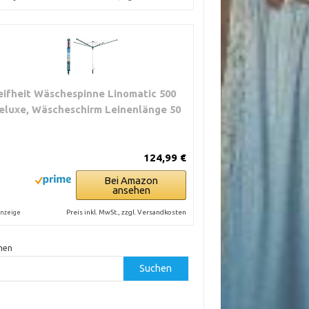
eifheit Wäschespinne Linomatic 500
eluxe, Wäscheschirm Leinenlänge 50
124,99 €
Bei Amazon
ansehen
Preis inkl. MwSt., zzgl. Versandkosten
nzeige
hen
Suchen