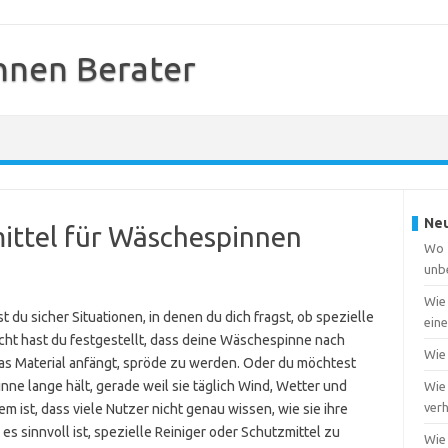
nnen Berater
Neu
mittel für Wäschespinnen
Wo f
unb
Wie
u sicher Situationen, in denen du dich fragst, ob spezielle
ein
eicht hast du festgestellt, dass deine Wäschespinne nach
Wie 
r das Material anfängt, spröde zu werden. Oder du möchtest
nne lange hält, gerade weil sie täglich Wind, Wetter und
Wie 
ver
m ist, dass viele Nutzer nicht genau wissen, wie sie ihre
s sinnvoll ist, spezielle Reiniger oder Schutzmittel zu
Wie