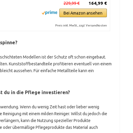
229,99 €
164,99 €
Bei Amazon ansehen
Preis inkl. MwSt., zzgl. Versandkosten
espinne?
schichteten Modellen ist der Schutz oft schon eingebaut.
alten. Kunststoffbestandteile profitieren eventuell von einem
eicht aussehen. Für einfache Metallteile kann ein
 du in die Pflege investieren?
wendung. Wenn du wenig Zeit hast oder lieber wenig
 Reinigung mit einem milden Reiniger. Willst du jedoch die
erlängern, kann die Nutzung spezieller Produkte
he oder übermäßige Pflegeprodukte das Material auch