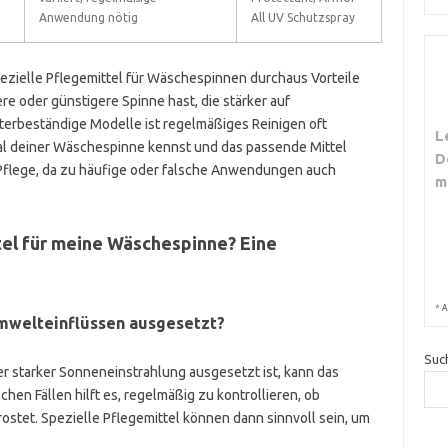
Anwendung nötig
All UV Schutzspray
ezielle Pflegemittel für Wäschespinnen durchaus Vorteile
e oder günstigere Spinne hast, die stärker auf
terbeständige Modelle ist regelmäßiges Reinigen oft
L
rial deiner Wäschespinne kennst und das passende Mittel
D
r Pflege, da zu häufige oder falsche Anwendungen auch
m
tel für meine Wäschespinne? Eine
*
A
Umwelteinflüssen ausgesetzt?
Suc
starker Sonneneinstrahlung ausgesetzt ist, kann das
chen Fällen hilft es, regelmäßig zu kontrollieren, ob
ostet. Spezielle Pflegemittel können dann sinnvoll sein, um