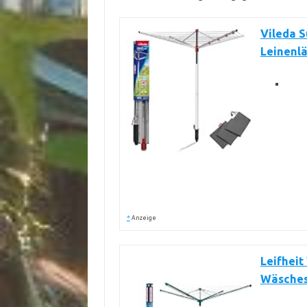
Vileda 
Leinenl
*
Anzeige
Leifheit
Wäsches