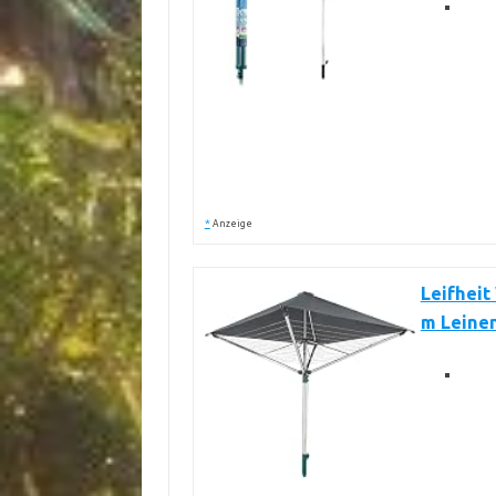
*
Anzeige
Leifheit
m Leine