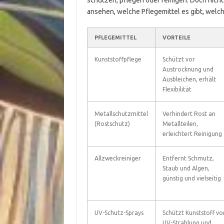
schützen, pflegen oder reinigen. Doch nicht
ansehen, welche Pflegemittel es gibt, welche
PFLEGEMITTEL
VORTEILE
Kunststoffpflege
Schützt vor
Austrocknung und
Ausbleichen, erhält
Flexibilität
Metallschutzmittel
Verhindert Rost an
(Rostschutz)
Metallteilen,
erleichtert Reinigung
Allzweckreiniger
Entfernt Schmutz,
Staub und Algen,
günstig und vielseitig
UV-Schutz-Sprays
Schützt Kunststoff vo
UV-Strahlung und