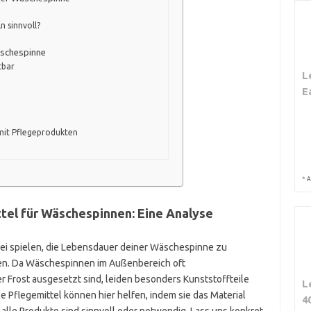
n sinnvoll?
äschespinne
tbar
L
E
mit Pflegeprodukten
*
A
ttel für Wäschespinnen: Eine Analyse
bei spielen, die Lebensdauer deiner Wäschespinne zu
lten. Da Wäschespinnen im Außenbereich oft
 Frost ausgesetzt sind, leiden besonders Kunststoffteile
L
e Pflegemittel können hier helfen, indem sie das Material
4