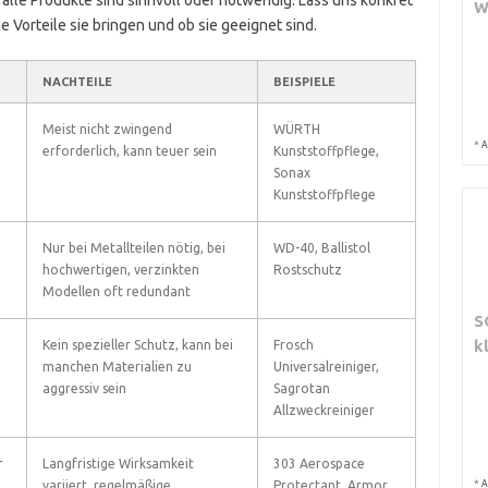
 alle Produkte sind sinnvoll oder notwendig. Lass uns konkret
W
 Vorteile sie bringen und ob sie geeignet sind.
NACHTEILE
BEISPIELE
Meist nicht zwingend
WÜRTH
*
A
erforderlich, kann teuer sein
Kunststoffpflege,
Sonax
Kunststoffpflege
Nur bei Metallteilen nötig, bei
WD-40, Ballistol
hochwertigen, verzinkten
Rostschutz
Modellen oft redundant
S
k
Kein spezieller Schutz, kann bei
Frosch
manchen Materialien zu
Universalreiniger,
aggressiv sein
Sagrotan
Allzweckreiniger
r
Langfristige Wirksamkeit
303 Aerospace
*
variiert, regelmäßige
Protectant, Armor
A