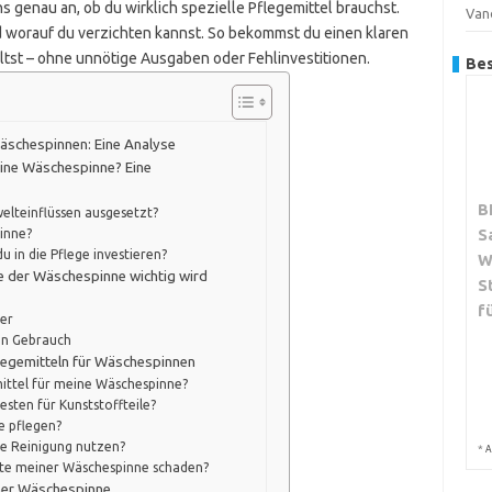
s genau an, ob du wirklich spezielle Pflegemittel brauchst.
Van
und worauf du verzichten kannst. So bekommst du einen klaren
ltst – ohne unnötige Ausgaben oder Fehlinvestitionen.
Bes
Wäschespinnen: Eine Analyse
meine Wäschespinne? Eine
B
elteinflüssen ausgesetzt?
S
inne?
 in die Pflege investieren?
W
ge der Wäschespinne wichtig wird
S
f
er
en Gebrauch
flegemitteln für Wäschespinnen
emittel für meine Wäschespinne?
esten für Kunststoffteile?
e pflegen?
die Reinigung nutzen?
*
A
kte meiner Wäschespinne schaden?
ner Wäschespinne