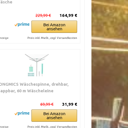
äsche
229,99 €
164,99 €
Bei Amazon
ansehen
Preis inkl. MwSt., zzgl. Versandkosten
nzeige
ONGMICS Wäschespinne, drehbar,
lappbar, 60 m Wäscheleine
69,99 €
31,99 €
Bei Amazon
ansehen
Preis inkl. MwSt., zzgl. Versandkosten
nzeige