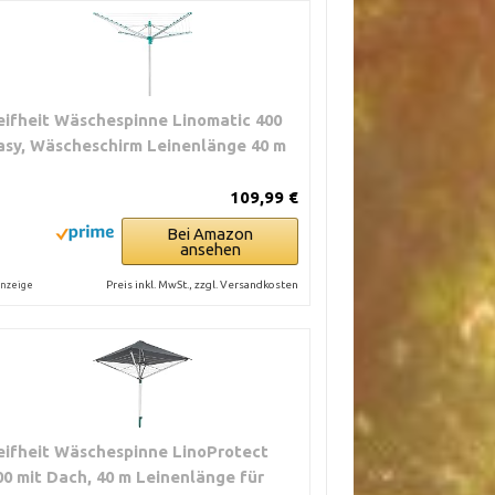
eifheit Wäschespinne Linomatic 400
asy, Wäscheschirm Leinenlänge 40 m
109,99 €
Bei Amazon
ansehen
Preis inkl. MwSt., zzgl. Versandkosten
nzeige
eifheit Wäschespinne LinoProtect
00 mit Dach, 40 m Leinenlänge für