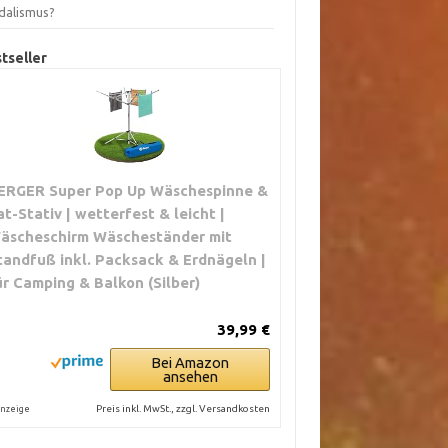
dalismus?
tseller
ERGER Super Pop Up Wäschespinne &
at-Stativ | wetterfest & leicht |
äscheschirm Wäscheständer mit
tandfuß inkl. Packsack & Erdnägeln |
ür Camping & Balkon (Silber)
39,99 €
Bei Amazon
ansehen
Preis inkl. MwSt., zzgl. Versandkosten
nzeige