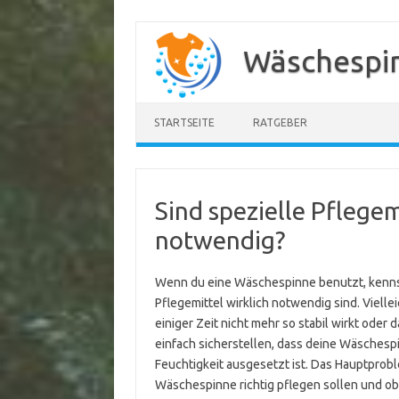
Zum
Inhalt
Wäschespi
springen
STARTSEITE
RATGEBER
Sind spezielle Pflege
notwendig?
Wenn du eine Wäschespinne benutzt, kennst d
Pflegemittel wirklich notwendig sind. Viell
einiger Zeit nicht mehr so stabil wirkt ode
einfach sicherstellen, dass deine Wäschespi
Feuchtigkeit ausgesetzt ist. Das Hauptproble
Wäschespinne richtig pflegen sollen und ob e