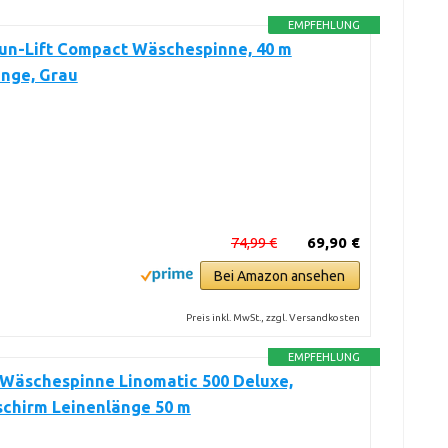
EMPFEHLUNG
Sun-Lift Compact Wäschespinne, 40 m
änge, Grau
74,99 €
69,90 €
Bei Amazon ansehen
Preis inkl. MwSt., zzgl. Versandkosten
EMPFEHLUNG
 Wäschespinne Linomatic 500 Deluxe,
chirm Leinenlänge 50 m