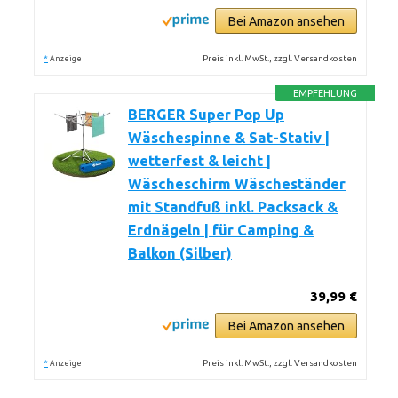
Bei Amazon ansehen
*
Preis inkl. MwSt., zzgl. Versandkosten
Anzeige
EMPFEHLUNG
BERGER Super Pop Up
Wäschespinne & Sat-Stativ |
wetterfest & leicht |
Wäscheschirm Wäscheständer
mit Standfuß inkl. Packsack &
Erdnägeln | für Camping &
Balkon (Silber)
39,99 €
Bei Amazon ansehen
*
Preis inkl. MwSt., zzgl. Versandkosten
Anzeige