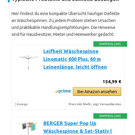
Hier findest du eine kompakte Übersicht häufiger Defekte
an Wäschespinnen. Zu jedem Problem stehen Ursachen
und praktikable Handlungsempfehlungen. Die Hinweise
sind für Hausbesitzer, Mieter und Heimwerker gedacht.
EMPFEHLUNG
Leifheit Wäschespinne
Linomatic 600 Plus, 60 m
Leinenlänge, leicht öffnen
154,99 €
Bei Amazon ansehen
*
Preis inkl. MwSt., zzgl. Versandkosten
Anzeige
EMPFEHLUNG
BERGER Super Pop Up
Wäschespinne & Sat-Stativ |