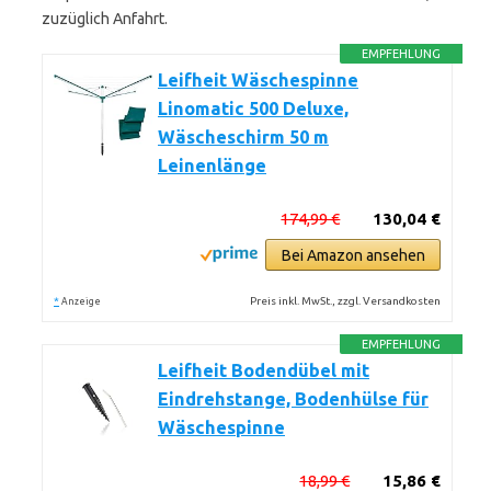
zuzüglich Anfahrt.
EMPFEHLUNG
Leifheit Wäschespinne
Linomatic 500 Deluxe,
Wäscheschirm 50 m
Leinenlänge
174,99 €
130,04 €
Bei Amazon ansehen
*
Preis inkl. MwSt., zzgl. Versandkosten
Anzeige
EMPFEHLUNG
Leifheit Bodendübel mit
Eindrehstange, Bodenhülse für
Wäschespinne
18,99 €
15,86 €