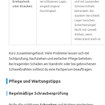
Drehgelenk
verschlissenes Lager,
und mit passenden
oder Knacken
eingedrungene
Schmiermitteln
Feuchtigkeit.
behandeln. Bei
starkem Verschleiß
Lager tauschen.
Sicherheitsregel:
Nicht mit Gewalt
drehen, wenn
Widerstand stark ist.
Kurz zusammengefasst: Viele Probleme lassen sich mit
Sichtprüfung, Nachziehen und einfacher Pflege beheben.
Bei tragenden Schäden am Standrohr oder bei gebrochenen
Schweißnähten solltest du eine Fachperson beauftragen.
Pflege und Wartungstipps
Regelmäßige Schraubenprüfung
Prüfe alle sichtbaren
Schrauben
und Muttern mindestens