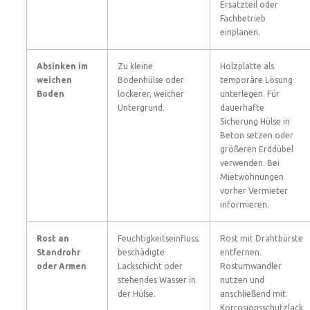
Ersatzteil oder
Fachbetrieb
einplanen.
Absinken im
Zu kleine
Holzplatte als
weichen
Bodenhülse oder
temporäre Lösung
Boden
lockerer, weicher
unterlegen. Für
Untergrund.
dauerhafte
Sicherung Hülse in
Beton setzen oder
größeren Erddübel
verwenden. Bei
Mietwohnungen
vorher Vermieter
informieren.
Rost an
Feuchtigkeitseinfluss,
Rost mit Drahtbürste
Standrohr
beschädigte
entfernen.
oder Armen
Lackschicht oder
Rostumwandler
stehendes Wasser in
nutzen und
der Hülse.
anschließend mit
Korrosionsschutzlack