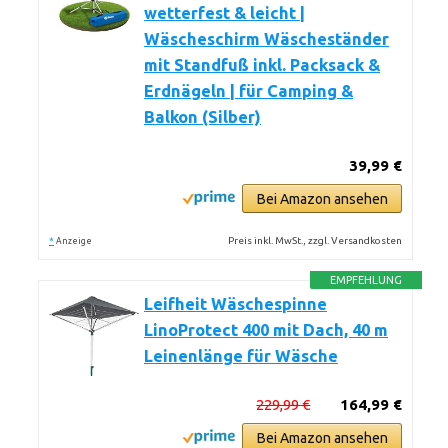
wetterfest & leicht |
Wäscheschirm Wäscheständer
mit Standfuß inkl. Packsack &
Erdnägeln | für Camping &
Balkon (Silber)
39,99 €
Bei Amazon ansehen
*
Preis inkl. MwSt., zzgl. Versandkosten
Anzeige
EMPFEHLUNG
Leifheit Wäschespinne
LinoProtect 400 mit Dach, 40 m
Leinenlänge für Wäsche
229,99 €
164,99 €
Bei Amazon ansehen