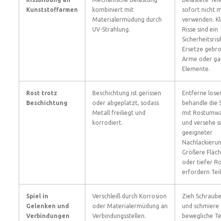
Kunststoffarmen
kombiniert mit
sofort nicht 
Materialermüdung durch
verwenden. Kl
UV-Strahlung.
Risse sind ein
Sicherheitsrisi
Ersetze gebr
Arme oder g
Elemente.
Rost trotz
Beschichtung ist gerissen
Entferne lose
Beschichtung
oder abgeplatzt, sodass
behandle die S
Metall freiliegt und
mit Rostumwa
korrodiert.
und versehe s
geeigneter
Nachlackierun
Größere Fläc
oder tiefer R
erfordern Teil
Spiel in
Verschleiß durch Korrosion
Zieh Schraub
Gelenken und
oder Materialermüdung an
und schmiere
Verbindungen
Verbindungsstellen.
bewegliche Te