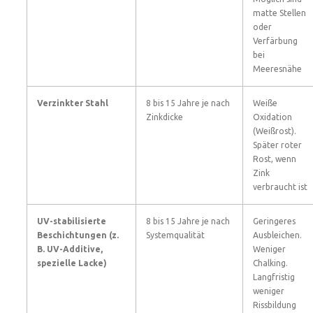
matte Stellen
oder
Verfärbung
bei
Meeresnähe
Verzinkter Stahl
8 bis 15 Jahre je nach
Weiße
Zinkdicke
Oxidation
(Weißrost).
Später roter
Rost, wenn
Zink
verbraucht ist
UV-stabilisierte
8 bis 15 Jahre je nach
Geringeres
Beschichtungen (z.
Systemqualität
Ausbleichen.
B. UV-Additive,
Weniger
spezielle Lacke)
Chalking.
Langfristig
weniger
Rissbildung