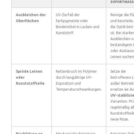
SOFORTMASS
Ausbleichen der
UV-Zerfall der
Reinige die Fl
Oberflächen
Farbpigmente oder
und beurteile,
Bindemittel in Lacken und
die Optik bet
Kunststoff.
ist. Bei stark
Ausbleichen n
beständigem 
oder Austausc
Leinen suchen
Spröde Leinen
Kettenbruch im Polymer
Setze die
oder
durch langjährige UV-
betroffenen L
Kunststoffteile
Exposition und
außer Betrieb
Temperaturschwankungen.
ersetze sie d
UV-stabilisi
Varianten. Pr
regelmäßig al
Kunststoffteil
neue Risse.
Rissbildung an
Mechanische Belastung
Belastete Teil