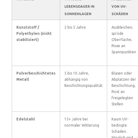
LEBENSDAUER IN
VON UV-
SONNENLAGEN
SCHÄDEN
Kunststoff /
2 bis 5 Jahre
Ausbleichen,
Polyethylen (nicht
spröde
stabilisiert)
Oberfläche,
Risse an
Spannpunkten
Pulverbeschichtetes
5 bis 10 Jahre,
Blasen oder
Metall
abhängig von
Abplatzen der
Beschichtungsqualität
Beschichtung,
Rost an
freigelegten
Stellen
Edelstahl
15+ Jahre bei
Kaum UV-
normaler Witterung
bedingte
Schäden.
Möglich sind