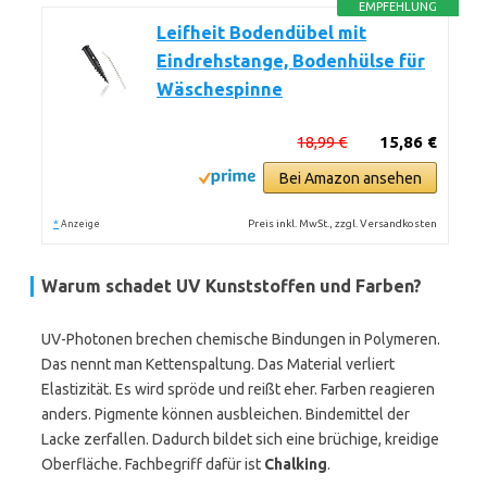
EMPFEHLUNG
Leifheit Bodendübel mit
Eindrehstange, Bodenhülse für
Wäschespinne
18,99 €
15,86 €
Bei Amazon ansehen
*
Preis inkl. MwSt., zzgl. Versandkosten
Anzeige
Warum schadet UV Kunststoffen und Farben?
UV-Photonen brechen chemische Bindungen in Polymeren.
Das nennt man Kettenspaltung. Das Material verliert
Elastizität. Es wird spröde und reißt eher. Farben reagieren
anders. Pigmente können ausbleichen. Bindemittel der
Lacke zerfallen. Dadurch bildet sich eine brüchige, kreidige
Oberfläche. Fachbegriff dafür ist
Chalking
.