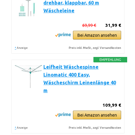
drehbar, klappbar, 60 m
Wäscheleine
69,99 €
31,99 €
Bei Amazon ansehen
*
Preis inkl. MwSt., zzgl. Versandkosten
Anzeige
EMPFEHLUNG
Leifheit Wäschespinne
Linomatic 400 Easy,
Wäscheschirm Leinenlänge 40
m
109,99 €
Bei Amazon ansehen
*
Preis inkl. MwSt., zzgl. Versandkosten
Anzeige