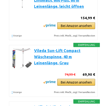
Linomatic 600 Plus, 60 m
Leinenlänge, leicht öffnen
154,99 €
Bei Amazon ansehen
*
Preis inkl. MwSt., zzgl. Versandkosten
Anzeige
EMPFEHLUNG
Vileda Sun-Lift Compact
Wäschespinne, 40 m
Leinenlänge, Grau
74,99 €
69,90 €
Bei Amazon ansehen
*
Preis inkl. MwSt., zzgl. Versandkosten
Anzeige
EMPFEHLUNG