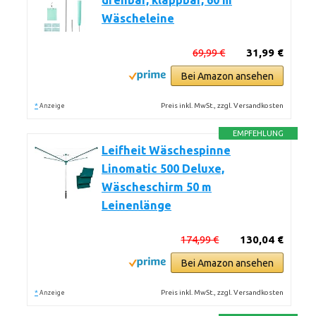
drehbar, klappbar, 60 m
Wäscheleine
69,99 €
31,99 €
Bei Amazon ansehen
*
Preis inkl. MwSt., zzgl. Versandkosten
Anzeige
EMPFEHLUNG
Leifheit Wäschespinne
Linomatic 500 Deluxe,
Wäscheschirm 50 m
Leinenlänge
174,99 €
130,04 €
Bei Amazon ansehen
*
Preis inkl. MwSt., zzgl. Versandkosten
Anzeige