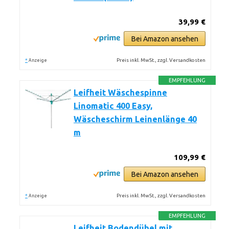
39,99 €
Bei Amazon ansehen
*
Preis inkl. MwSt., zzgl. Versandkosten
Anzeige
EMPFEHLUNG
Leifheit Wäschespinne
Linomatic 400 Easy,
Wäscheschirm Leinenlänge 40
m
109,99 €
Bei Amazon ansehen
*
Preis inkl. MwSt., zzgl. Versandkosten
Anzeige
EMPFEHLUNG
Leifheit Bodendübel mit