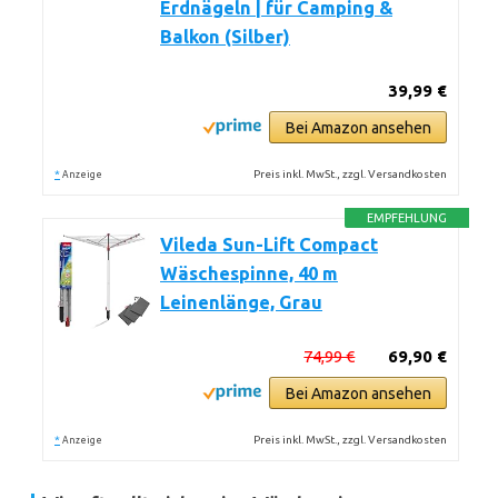
Erdnägeln | für Camping &
Balkon (Silber)
39,99 €
Bei Amazon ansehen
*
Preis inkl. MwSt., zzgl. Versandkosten
Anzeige
EMPFEHLUNG
Vileda Sun-Lift Compact
Wäschespinne, 40 m
Leinenlänge, Grau
74,99 €
69,90 €
Bei Amazon ansehen
*
Preis inkl. MwSt., zzgl. Versandkosten
Anzeige