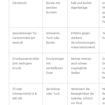
(Verdünnt)
Bürste mit
Kalk und leichte
e
weichen
Algenbeläge
M
Borsten
gg
V
f
Spezialreiniger für
Schwamm,
Effektiv gegen
T
Gartenmöbel (ph-
Tuch oder
stärkere
H
neutral)
Bürste
Verschmutzungen,
materialschonend
Druckwasserstrahler
Druckreiniger
Reinigt intensiv
Z
(mit niedrigem
mit
auch schwer
D
Druck)
verstellbarer
zugängliche
L
Düse
Stellen
K
b
Öl oder
Sprühdose
Verbessert die
N
Schmiermittel (z.B.
oder Tuch
Beweglichkeit der
R
WD-40)
Gelenke, schützt
g
vor Rost
z