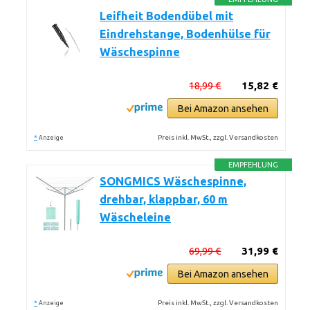
Leifheit Bodendübel mit
Eindrehstange, Bodenhülse für
Wäschespinne
18,99 €
15,82 €
Bei Amazon ansehen
*
Preis inkl. MwSt., zzgl. Versandkosten
Anzeige
EMPFEHLUNG
SONGMICS Wäschespinne,
drehbar, klappbar, 60 m
Wäscheleine
69,99 €
31,99 €
Bei Amazon ansehen
*
Preis inkl. MwSt., zzgl. Versandkosten
Anzeige