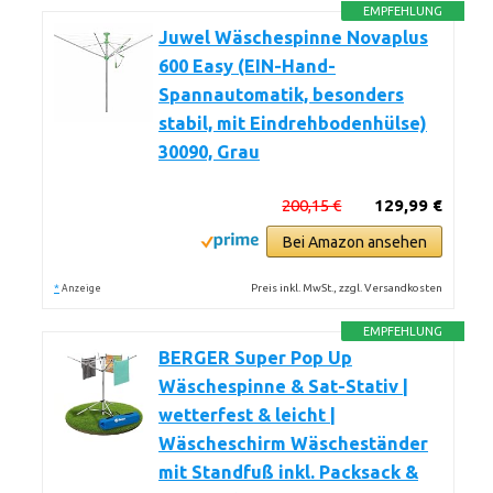
EMPFEHLUNG
Juwel Wäschespinne Novaplus
600 Easy (EIN-Hand-
Spannautomatik, besonders
stabil, mit Eindrehbodenhülse)
30090, Grau
200,15 €
129,99 €
Bei Amazon ansehen
*
Preis inkl. MwSt., zzgl. Versandkosten
Anzeige
EMPFEHLUNG
BERGER Super Pop Up
Wäschespinne & Sat-Stativ |
wetterfest & leicht |
Wäscheschirm Wäscheständer
mit Standfuß inkl. Packsack &