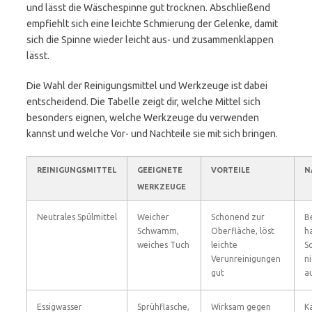
und lässt die Wäschespinne gut trocknen. Abschließend
empfiehlt sich eine leichte Schmierung der Gelenke, damit
sich die Spinne wieder leicht aus- und zusammenklappen
lässt.
Die Wahl der Reinigungsmittel und Werkzeuge ist dabei
entscheidend. Die Tabelle zeigt dir, welche Mittel sich
besonders eignen, welche Werkzeuge du verwenden
kannst und welche Vor- und Nachteile sie mit sich bringen.
REINIGUNGSMITTEL
GEEIGNETE
VORTEILE
N
WERKZEUGE
Neutrales Spülmittel
Weicher
Schonend zur
B
Schwamm,
Oberfläche, löst
h
weiches Tuch
leichte
S
Verunreinigungen
n
gut
a
Essigwasser
Sprühflasche,
Wirksam gegen
K