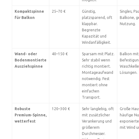
Kompaktspinne
25–70 €
Günstig,
Singles, Pa
für Balkon
platzsparend, oft
Balkone, g
klappbar.
Nutzung.
Begrenzte
Kapazität und
Windanfälligkeit.
Wand- oder
40–150 €
Sparsam mit Platz.
Balkon mit
Bodenmontierte
Sehr stabil wenn
Befestigun
Ausziehspinne
richtig montiert.
Waschkelle
Montageaufwand
Lösungen.
notwendig. Fest
montiert ohne
einfachen
Transport.
Robuste
120–300 €
Sehr langlebig, oft
Große Haus
Premium-Spinne,
mit zusätzlicher
häufige Nu
wetterfest
Verankerung und
exponierte
größerem
mit Wind u
Durchmesser.