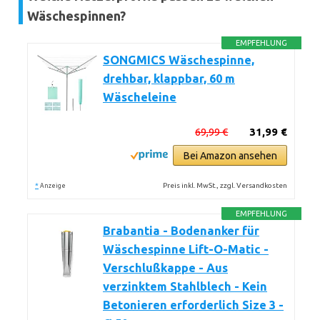
Wäschespinnen?
EMPFEHLUNG
SONGMICS Wäschespinne,
drehbar, klappbar, 60 m
Wäscheleine
69,99 €
31,99 €
Bei Amazon ansehen
*
Preis inkl. MwSt., zzgl. Versandkosten
Anzeige
EMPFEHLUNG
Brabantia - Bodenanker für
Wäschespinne Lift-O-Matic -
Verschlußkappe - Aus
verzinktem Stahlblech - Kein
Betonieren erforderlich Size 3 -