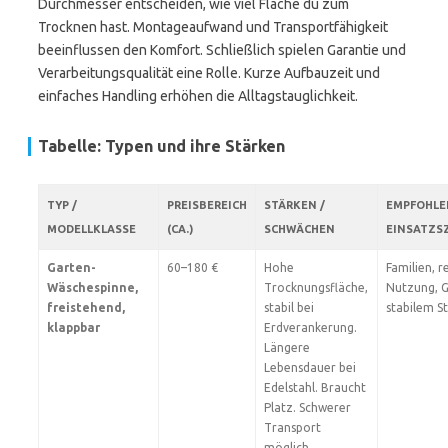
Durchmesser entscheiden, wie viel Fläche du zum
Trocknen hast. Montageaufwand und Transportfähigkeit
beeinflussen den Komfort. Schließlich spielen Garantie und
Verarbeitungsqualität eine Rolle. Kurze Aufbauzeit und
einfaches Handling erhöhen die Alltagstauglichkeit.
Tabelle: Typen und ihre Stärken
TYP /
PREISBEREICH
STÄRKEN /
EMPFOHLE
MODELLKLASSE
(CA.)
SCHWÄCHEN
EINSATZS
Garten-
60–180 €
Hohe
Familien, 
Wäschespinne,
Trocknungsfläche,
Nutzung, G
freistehend,
stabil bei
stabilem S
klappbar
Erdverankerung.
Längere
Lebensdauer bei
Edelstahl. Braucht
Platz. Schwerer
Transport
möglich.