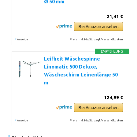
Ø 50 mm
21,41 €
Bei Amazon ansehen
*
Preis inkl. MwSt., zzgl. Versandkosten
Anzeige
EMPFEHLUNG
Leifheit Wäschespinne
Linomatic 500 Deluxe,
Wäscheschirm Leinenlänge 50
m
124,99 €
Bei Amazon ansehen
*
Preis inkl. MwSt., zzgl. Versandkosten
Anzeige