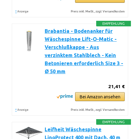
*
Preis inkl. MwSt., zzgl. Versandkosten
Anzeige
EMPFEHLUNG
Brabantia - Bodenanker für
Wäschespinne Lift-O-Matic -
Verschlußkappe - Aus
verzinktem Stahlblech - Kein
Betonieren erforderlich Size 3 -
Ø 50 mm
21,41 €
Bei Amazon ansehen
*
Preis inkl. MwSt., zzgl. Versandkosten
Anzeige
EMPFEHLUNG
Leifheit Wäschespinne
LinoProtect 400 mit Dach, 40 m