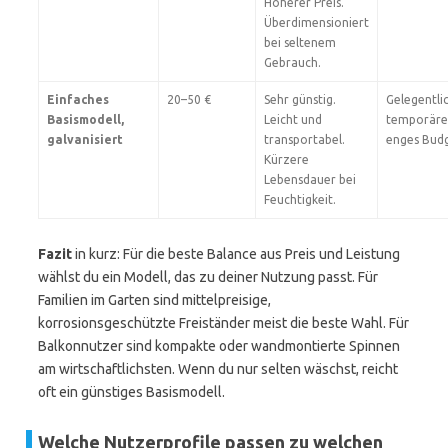
Höherer Preis.
Überdimensioniert
bei seltenem
Gebrauch.
Einfaches
20–50 €
Sehr günstig.
Gelegentli
Basismodell,
Leicht und
temporäre
galvanisiert
transportabel.
enges Budg
Kürzere
Lebensdauer bei
Feuchtigkeit.
Fazit
in kurz: Für die beste Balance aus Preis und Leistung
wählst du ein Modell, das zu deiner Nutzung passt. Für
Familien im Garten sind mittelpreisige,
korrosionsgeschützte Freiständer meist die beste Wahl. Für
Balkonnutzer sind kompakte oder wandmontierte Spinnen
am wirtschaftlichsten. Wenn du nur selten wäschst, reicht
oft ein günstiges Basismodell.
Welche Nutzerprofile passen zu welchen