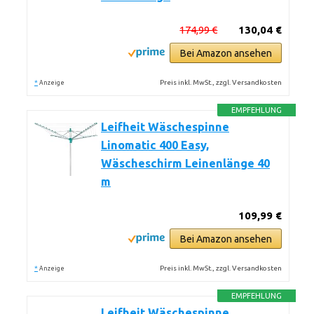
174,99 €
130,04 €
Bei Amazon ansehen
*
Preis inkl. MwSt., zzgl. Versandkosten
Anzeige
EMPFEHLUNG
Leifheit Wäschespinne
Linomatic 400 Easy,
Wäscheschirm Leinenlänge 40
m
109,99 €
Bei Amazon ansehen
*
Preis inkl. MwSt., zzgl. Versandkosten
Anzeige
EMPFEHLUNG
Leifheit Wäschespinne