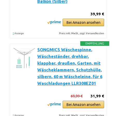
Balkon (Silber)
39,99 €
Bei Amazon ansehen
*
Preis inkl. MwSt., zzgl. Versandkosten
Anzeige
EMPFEHLUNG
SONGMICS Wäschespinne,
Wäscheständer, drehbar,
klappbar, draußen, Garten, mit
Wäscheklammern, Schutzhülle,
silbern, 60 m Wäscheleine, für 6
Waschladungen LLR308EZ01
69,99 €
31,99 €
Bei Amazon ansehen
*
Preis inkl. MwSt., zzgl. Versandkosten
Anzeige