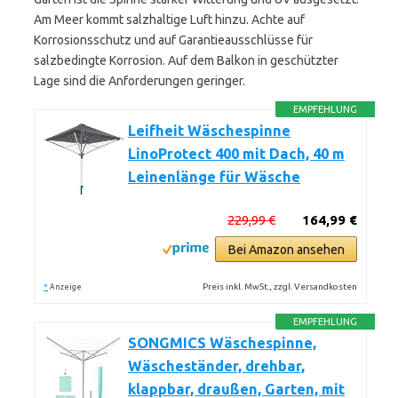
Am Meer kommt salzhaltige Luft hinzu. Achte auf
Korrosionsschutz und auf Garantieausschlüsse für
salzbedingte Korrosion. Auf dem Balkon in geschützter
Lage sind die Anforderungen geringer.
EMPFEHLUNG
Leifheit Wäschespinne
LinoProtect 400 mit Dach, 40 m
Leinenlänge für Wäsche
229,99 €
164,99 €
Bei Amazon ansehen
*
Preis inkl. MwSt., zzgl. Versandkosten
Anzeige
EMPFEHLUNG
SONGMICS Wäschespinne,
Wäscheständer, drehbar,
klappbar, draußen, Garten, mit