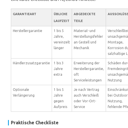
GARANTIEART
ÜBLICHE
ABGEDECKTE
AUSSCHLÜS
LAUFZEIT
TEILE
Herstellergarantie
1 bis 5
Material- und
Verschleißtei
Jahre,
Herstellungsfehler
unsachgemä
vereinzelt
an Gestell und
Montage,
länger
Mechanik
Korrosion d
salzhaltige L
Händlerzusatzgarantie
1 bis 3
Erweiterung der
Schäden dur
Jahre
Herstellergarantie,
Fremdeingrif
extra
oft
unsachgemä
Serviceleistungen
Nutzung
Optionale
1 bis 5
Je nach Vertrag
Einschränku
Verlängerung
Jahre
auch Verschleiß
bei Outdoor
gegen
oder Vor-Ort-
Nutzung,
Aufpreis
Service
fehlende Pf
Praktische Checkliste