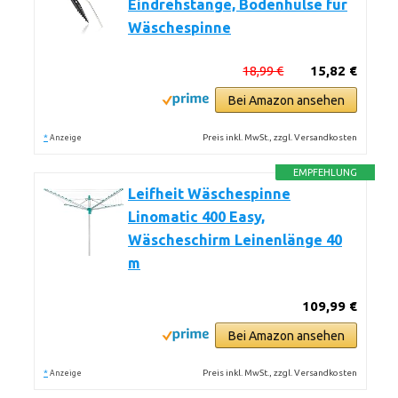
Eindrehstange, Bodenhülse für
Wäschespinne
18,99 €
15,82 €
Bei Amazon ansehen
*
Preis inkl. MwSt., zzgl. Versandkosten
Anzeige
EMPFEHLUNG
Leifheit Wäschespinne
Linomatic 400 Easy,
Wäscheschirm Leinenlänge 40
m
109,99 €
Bei Amazon ansehen
*
Preis inkl. MwSt., zzgl. Versandkosten
Anzeige