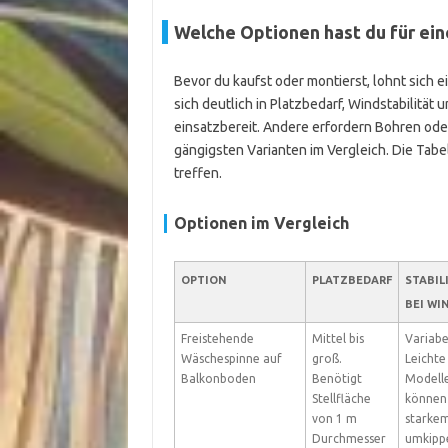
Welche Optionen hast du für ei
Bevor du kaufst oder montierst, lohnt sich 
sich deutlich in Platzbedarf, Windstabilit
einsatzbereit. Andere erfordern Bohren ode
gängigsten Varianten im Vergleich. Die Tabell
treffen.
Optionen im Vergleich
OPTION
PLATZBEDARF
STABIL
BEI WI
Freistehende
Mittel bis
Variabe
Wäschespinne auf
groß.
Leichte
Balkonboden
Benötigt
Modell
Stellfläche
können
von 1 m
starke
Durchmesser
umkipp