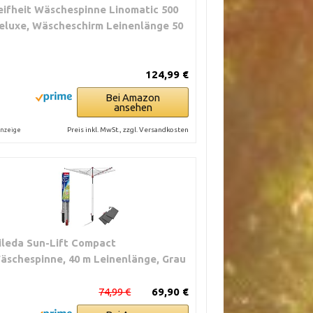
eifheit Wäschespinne Linomatic 500
eluxe, Wäscheschirm Leinenlänge 50
124,99 €
Bei Amazon
ansehen
Preis inkl. MwSt., zzgl. Versandkosten
nzeige
ileda Sun-Lift Compact
äschespinne, 40 m Leinenlänge, Grau
74,99 €
69,90 €