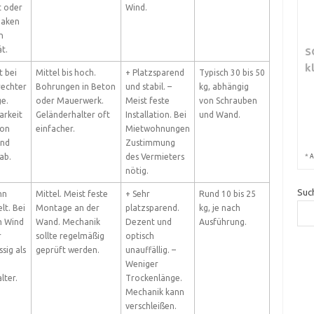
t oder
Wind.
aken
n
ät.
S
k
t bei
Mittel bis hoch.
+ Platzsparend
Typisch 30 bis 50
rechter
Bohrungen in Beton
und stabil. –
kg, abhängig
e.
oder Mauerwerk.
Meist feste
von Schrauben
arkeit
Geländerhalter oft
Installation. Bei
und Wand.
von
einfacher.
Mietwohnungen
und
Zustimmung
ab.
des Vermieters
*
A
nötig.
Suc
nn
Mittel. Meist feste
+ Sehr
Rund 10 bis 25
lt. Bei
Montage an der
platzsparend.
kg, je nach
m Wind
Wand. Mechanik
Dezent und
Ausführung.
r
sollte regelmäßig
optisch
sig als
geprüft werden.
unauffällig. –
e
Weniger
lter.
Trockenlänge.
Mechanik kann
verschleißen.