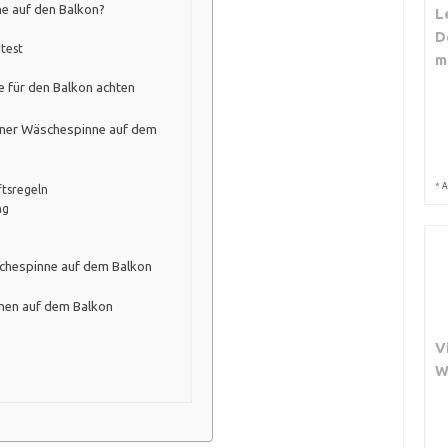
ne auf den Balkon?
L
D
test
m
 für den Balkon achten
einer Wäschespinne auf dem
*
A
tsregeln
ng
chespinne auf dem Balkon
nen auf dem Balkon
V
W