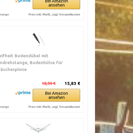
Bei Amazon
ansehen
Preis inkl. MwSt., zzgl. Versandkosten
nzeige
eifheit Bodendübel mit
indrehstange, Bodenhülse für
äschespinne
18,99 €
15,83 €
Bei Amazon
ansehen
Preis inkl. MwSt., zzgl. Versandkosten
nzeige