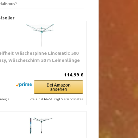
dalismus?
tseller
eifheit Wäschespinne Linomatic 500
asy, Wäscheschirm 50 m Leinenlänge
114,99 €
Bei Amazon
ansehen
Preis inkl. MwSt., zzgl. Versandkosten
nzeige