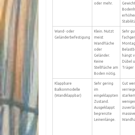
oder mehr.
Gewich
Bodenh
erhöhe
Stabilit
Wand- oder
Klein. Nutzt
Sehr gu
Geländerbefestigung
meist
fachge
Wandfläche
Montag
oder
Belastb
Geländer.
hängt 
Keine
Dübel 
Stellfläche am
Träger 
Boden nötig.
Klappbare
Sehr gering
Gut we
Balkonmodelle
im
verriege
(Wandklappbar)
eingeklappten
starke
Zustand.
wenige
Ausgeklappt
zuverläs
begrenzte
massiv
Leinenlänge.
Wandha