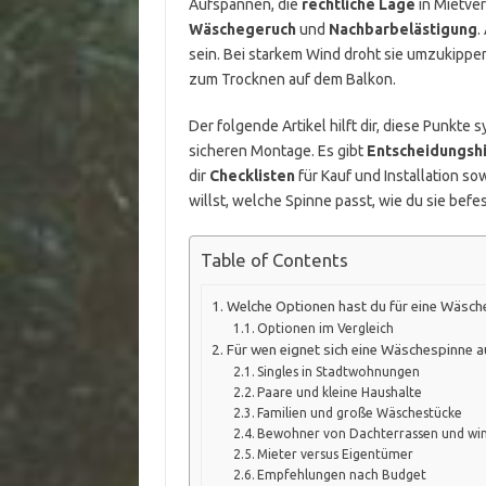
Aufspannen, die
rechtliche Lage
in Mietve
Wäschegeruch
und
Nachbarbelästigung
.
sein. Bei starkem Wind droht sie umzukippe
zum Trocknen auf dem Balkon.
Der folgende Artikel hilft dir, diese Punkte
sicheren Montage. Es gibt
Entscheidungshi
dir
Checklisten
für Kauf und Installation so
willst, welche Spinne passt, wie du sie befe
Table of Contents
Welche Optionen hast du für eine Wäsch
Optionen im Vergleich
Für wen eignet sich eine Wäschespinne 
Singles in Stadtwohnungen
Paare und kleine Haushalte
Familien und große Wäschestücke
Bewohner von Dachterrassen und wi
Mieter versus Eigentümer
Empfehlungen nach Budget