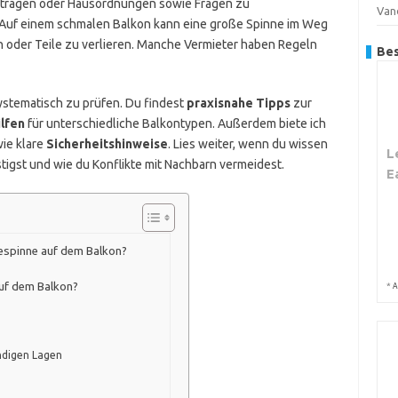
rträgen oder Hausordnungen sowie Fragen zu
Van
 Auf einem schmalen Balkon kann eine große Spinne im Weg
n oder Teile zu verlieren. Manche Vermieter haben Regeln
Bes
 systematisch zu prüfen. Du findest
praxisnahe Tipps
zur
lfen
für unterschiedliche Balkontypen. Außerdem biete ich
wie klare
Sicherheitshinweise
. Lies weiter, wenn du wissen
L
stigst und wie du Konflikte mit Nachbarn vermeidest.
E
espinne auf dem Balkon?
auf dem Balkon?
*
A
ndigen Lagen