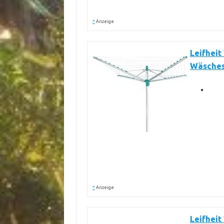
*
Anzeige
Leifheit
Wäsches
*
Anzeige
Leifheit