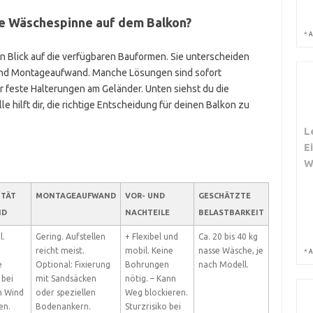
ne Wäschespinne auf dem Balkon?
*
A
ein Blick auf die verfügbaren Bauformen. Sie unterscheiden
ät und Montageaufwand. Manche Lösungen sind sofort
r feste Halterungen am Geländer. Unten siehst du die
e hilft dir, die richtige Entscheidung für deinen Balkon zu
L
E
W
ITÄT
MONTAGEAUFWAND
VOR- UND
GESCHÄTZTE
ND
NACHTEILE
BELASTBARKEIT
l.
Gering. Aufstellen
+ Flexibel und
Ca. 20 bis 40 kg
reicht meist.
mobil. Keine
nasse Wäsche, je
*
A
e
Optional: Fixierung
Bohrungen
nach Modell.
 bei
mit Sandsäcken
nötig. – Kann
m Wind
oder speziellen
Weg blockieren.
en.
Bodenankern.
Sturzrisiko bei