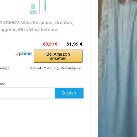
ONGMICS Wäschespinne, drehbar,
lappbar, 60 m Wäscheleine
69,99 €
31,99 €
Bei Amazon
ansehen
Preis inkl. MwSt., zzgl. Versandkosten
nzeige
hen
Suchen