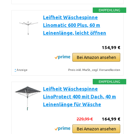
EMPFEHLUNG
Leifheit Wäschespinne
Linomatic 600 Plus, 60 m
Leinenlänge, leicht öffnen
154,99 €
Bei Amazon ansehen
*
Preis inkl. MwSt., zzgl. Versandkosten
Anzeige
EMPFEHLUNG
Leifheit Wäschespinne
LinoProtect 400 mit Dach, 40 m
Leinenlänge für Wäsche
229,99 €
164,99 €
Bei Amazon ansehen