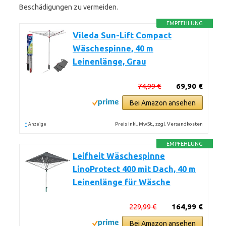
Beschädigungen zu vermeiden.
EMPFEHLUNG
Vileda Sun-Lift Compact
Wäschespinne, 40 m
Leinenlänge, Grau
74,99 €
69,90 €
Bei Amazon ansehen
*
Preis inkl. MwSt., zzgl. Versandkosten
Anzeige
EMPFEHLUNG
Leifheit Wäschespinne
LinoProtect 400 mit Dach, 40 m
Leinenlänge für Wäsche
229,99 €
164,99 €
Bei Amazon ansehen