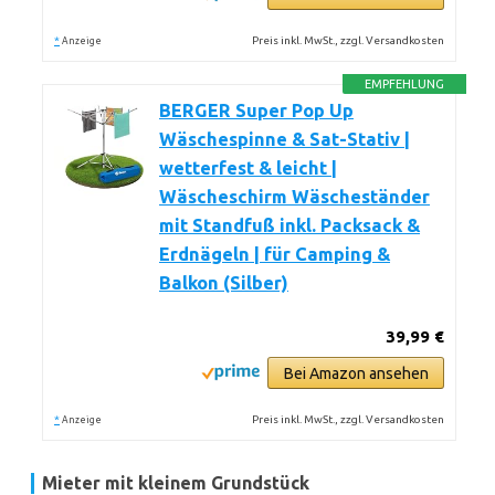
*
Preis inkl. MwSt., zzgl. Versandkosten
Anzeige
EMPFEHLUNG
BERGER Super Pop Up
Wäschespinne & Sat-Stativ |
wetterfest & leicht |
Wäscheschirm Wäscheständer
mit Standfuß inkl. Packsack &
Erdnägeln | für Camping &
Balkon (Silber)
39,99 €
Bei Amazon ansehen
*
Preis inkl. MwSt., zzgl. Versandkosten
Anzeige
Mieter mit kleinem Grundstück