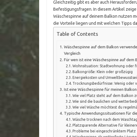
Gleichzeitig gibt es aber auch Herausford
Befestigungsfragen. In diesem Artikel zeige 
Wäschespinne auf deinem Balkon nutzen möch
die Vorteile liegen und mit welchen Tipps 
Table of Contents
Wäschespinne auf dem Balkon verwenden 
Vergleich
Für wen ist eine Wäschespinne auf dem 
Wohnsituation: Stadtwohnung oder f
Balkongröße: Klein oder großzügig
Energiekosten und Umweltbewusstse
Trocknungsbedürfnisse: Wenig oder v
Ist eine Wäschespinne für meinen Balkon 
Wie viel Platz steht auf dem Balkon 
Wie sind die baulichen und wetterbe
Wie viel Wäsche möchtest du regelm
Typische Anwendungssituationen für di
Wäsche trocknen nach dem Waschta
Platzsparende Alternative für kleine
Probleme bei eingeschränktem Platz
Wäschespinne als wetterfeste Lösung