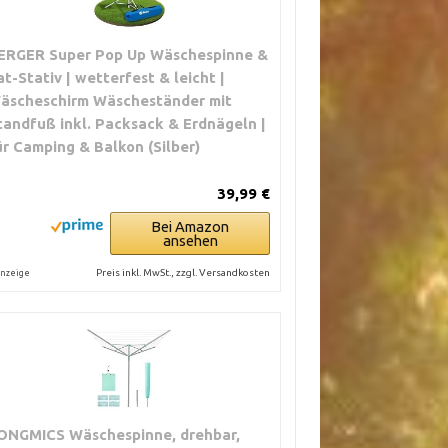
ERGER Super Pop Up Wäschespinne &
at-Stativ | wetterfest & leicht |
äscheschirm Wäscheständer mit
tandfuß inkl. Packsack & Erdnägeln |
ür Camping & Balkon (Silber)
39,99 €
Bei Amazon
ansehen
Preis inkl. MwSt., zzgl. Versandkosten
nzeige
ONGMICS Wäschespinne, drehbar,