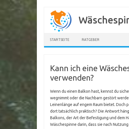
Zum
Inhalt
Wäschespi
springen
STARTSEITE
RATGEBER
Kann ich eine Wäsche
verwenden?
Wenn du einen Balkon hast, kennst du siche
wegnimmt oder die Nachbarn gestört werden
Leinenlänge auf engem Raum bietet. Doch pa
dort tatsächlich praktisch? Die Antwort hän
Balkons, der Art der Befestigung und dem Ha
Wäschespinne darin, dass sie nach Nutzun