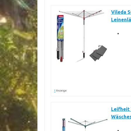
Vileda 
Leinenl
*
Anzeige
Leifheit
Wäsches