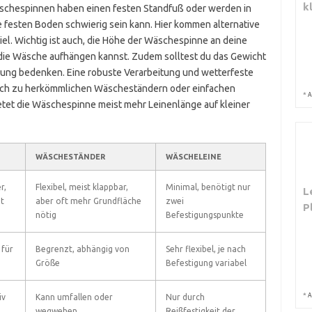
k
äschespinnen haben einen festen Standfuß oder werden in
 festen Boden schwierig sein kann. Hier kommen alternative
l. Wichtig ist auch, die Höhe der Wäschespinne an deine
ie Wäsche aufhängen kannst. Zudem solltest du das Gewicht
ung bedenken. Eine robuste Verarbeitung und wetterfeste
gleich zu herkömmlichen Wäscheständern oder einfachen
*
A
 bietet die Wäschespinne meist mehr Leinenlänge auf kleiner
WÄSCHESTÄNDER
WÄSCHELEINE
r,
Flexibel, meist klappbar,
Minimal, benötigt nur
L
t
aber oft mehr Grundfläche
zwei
P
nötig
Befestigungspunkte
 für
Begrenzt, abhängig von
Sehr flexibel, je nach
Größe
Befestigung variabel
*
A
iv
Kann umfallen oder
Nur durch
wegwehen
Reißfestigkeit der