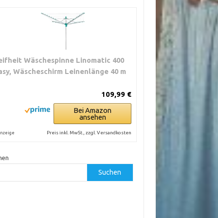
eifheit Wäschespinne Linomatic 400
asy, Wäscheschirm Leinenlänge 40 m
109,99 €
Bei Amazon
ansehen
Preis inkl. MwSt., zzgl. Versandkosten
nzeige
hen
Suchen