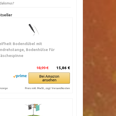
dalismus?
tseller
eifheit Bodendübel mit
indrehstange, Bodenhülse für
äschespinne
18,99 €
15,86 €
Bei Amazon
ansehen
Preis inkl. MwSt., zzgl. Versandkosten
nzeige