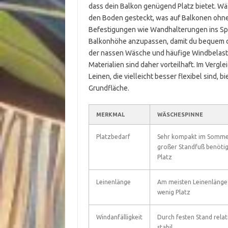
dass dein Balkon genügend Platz bietet. W
den Boden gesteckt, was auf Balkonen ohne
Befestigungen wie Wandhalterungen ins Spie
Balkonhöhe anzupassen, damit du bequem d
der nassen Wäsche und häufige Windbelast
Materialien sind daher vorteilhaft. Im Ver
Leinen, die vielleicht besser flexibel sind,
Grundfläche.
MERKMAL
WÄSCHESPINNE
Platzbedarf
Sehr kompakt im Somme
großer Standfuß benötig
Platz
Leinenlänge
Am meisten Leinenlänge
wenig Platz
Windanfälligkeit
Durch festen Stand relat
stabil