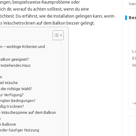
erungen, beispielsweise Raumprobleme oder
Van
ich dir, worauf du achten solltest, wenn du eine
test. Du erfährst, wie die Installation gelingen kann, worin
Bes
das Wäschetrocknen auf dem Balkon besser gelingt.
– wichtige Kriterien und
L
E
Balkon geeignet?
W
reistehendes Haus
in
iel Wäsche
die richtige Wahl?
zur Verfügung?
dingten Bedingungen?
*
A
äßig trocknen?
e Wäschespinne auf dem Balkon
g
re Balkone
 oder häufiger Nutzung