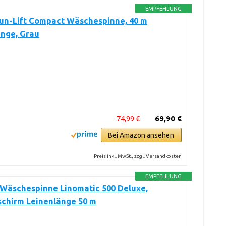
EMPFEHLUNG
Sun-Lift Compact Wäschespinne, 40 m
änge, Grau
74,99 €
69,90 €
Bei Amazon ansehen
Preis inkl. MwSt., zzgl. Versandkosten
EMPFEHLUNG
 Wäschespinne Linomatic 500 Deluxe,
chirm Leinenlänge 50 m