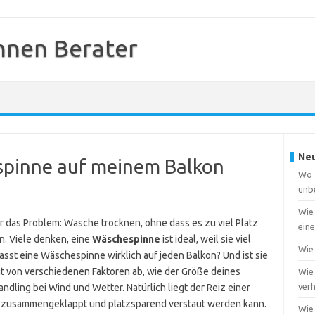
nnen Berater
Neu
spinne auf meinem Balkon
Wo f
unb
Wie
r das Problem: Wäsche trocknen, ohne dass es zu viel Platz
ein
. Viele denken, eine
Wäschespinne
ist ideal, weil sie viel
Wie 
sst eine Wäschespinne wirklich auf jeden Balkon? Und ist sie
gt von verschiedenen Faktoren ab, wie der Größe deines
Wie 
ver
ndling bei Wind und Wetter. Natürlich liegt der Reiz einer
g zusammengeklappt und platzsparend verstaut werden kann.
Wie