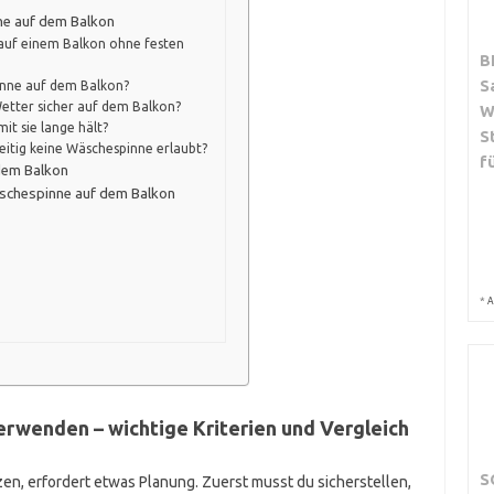
ne auf dem Balkon
 auf einem Balkon ohne festen
B
S
pinne auf dem Balkon?
Wetter sicher auf dem Balkon?
W
it sie lange hält?
S
eitig keine Wäschespinne erlaubt?
f
dem Balkon
äschespinne auf dem Balkon
*
A
rwenden – wichtige Kriterien und Vergleich
S
en, erfordert etwas Planung. Zuerst musst du sicherstellen,