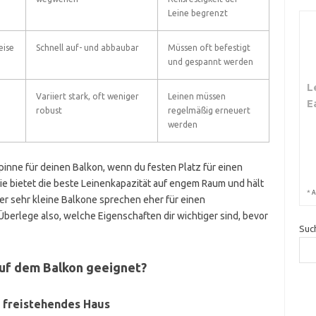
Leine begrenzt
eise
Schnell auf- und abbaubar
Müssen oft befestigt
und gespannt werden
L
Variiert stark, oft weniger
Leinen müssen
E
robust
regelmäßig erneuert
werden
nne für deinen Balkon, wenn du festen Platz für einen
Sie bietet die beste Leinenkapazität auf engem Raum und hält
*
A
der sehr kleine Balkone sprechen eher für einen
berlege also, welche Eigenschaften dir wichtiger sind, bevor
Suc
auf dem Balkon geeignet?
 freistehendes Haus