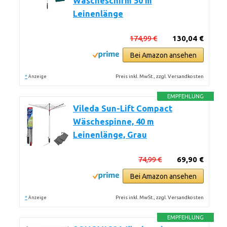
Wäscheschirm 50 m
Leinenlänge
174,99 €
130,04 €
Bei Amazon ansehen
*
Preis inkl. MwSt., zzgl. Versandkosten
Anzeige
EMPFEHLUNG
Vileda Sun-Lift Compact
Wäschespinne, 40 m
Leinenlänge, Grau
74,99 €
69,90 €
Bei Amazon ansehen
*
Preis inkl. MwSt., zzgl. Versandkosten
Anzeige
EMPFEHLUNG