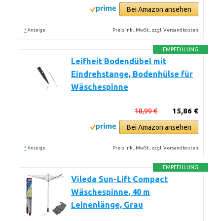
Bei Amazon ansehen
*
Preis inkl. MwSt., zzgl. Versandkosten
Anzeige
EMPFEHLUNG
Leifheit Bodendübel mit
Eindrehstange, Bodenhülse für
Wäschespinne
18,99 €
15,86 €
Bei Amazon ansehen
*
Preis inkl. MwSt., zzgl. Versandkosten
Anzeige
EMPFEHLUNG
Vileda Sun-Lift Compact
Wäschespinne, 40 m
Leinenlänge, Grau