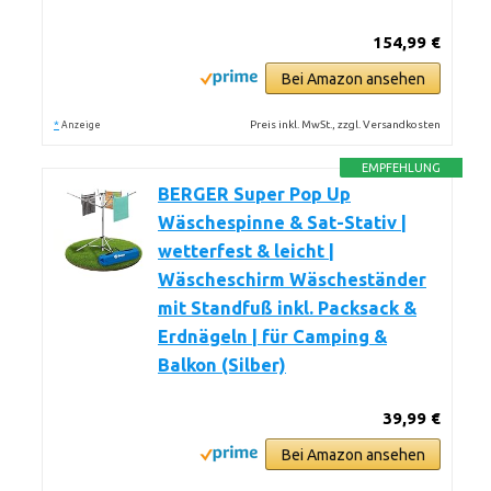
154,99 €
Bei Amazon ansehen
*
Preis inkl. MwSt., zzgl. Versandkosten
Anzeige
EMPFEHLUNG
BERGER Super Pop Up
Wäschespinne & Sat-Stativ |
wetterfest & leicht |
Wäscheschirm Wäscheständer
mit Standfuß inkl. Packsack &
Erdnägeln | für Camping &
Balkon (Silber)
39,99 €
Bei Amazon ansehen