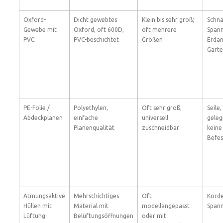
Oxford-
Dicht gewebtes
Klein bis sehr groß;
Schna
Gewebe mit
Oxford, oft 600D,
oft mehrere
Span
PVC
PVC-beschichtet
Größen
Erdan
Gart
PE-Folie /
Polyethylen,
Oft sehr groß;
Seile
Abdeckplanen
einfache
universell
geleg
Planenqualität
zuschneidbar
keine
Befes
Atmungsaktive
Mehrschichtiges
Oft
Kordel
Hüllen mit
Material mit
modellangepasst
Span
Lüftung
Belüftungsöffnungen
oder mit