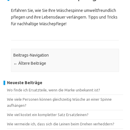
Erfahren Sie, wie Sie Ihre Wäschespinne umweltfreundlich
pflegen und ihre Lebensdauer verlängern. Tipps und Tricks
für nachhaltige Wäschepflege!
Beitrags-Navigation
←
Ältere Beiträge
Neueste Beiträge
Wo finde ich Ersatzteile, wenn die Marke unbekannt ist?
Wie viele Personen können gleichzeitig Wäsche an einer Spinne
aufhängen?
Wie viel kostet ein kompletter Satz Ersatzleinen?
Wie vermeide ich, dass sich die Leinen beim Drehen verheddern?