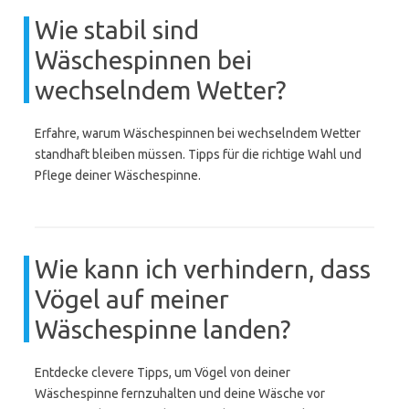
Wie stabil sind
Wäschespinnen bei
wechselndem Wetter?
Erfahre, warum Wäschespinnen bei wechselndem Wetter
standhaft bleiben müssen. Tipps für die richtige Wahl und
Pflege deiner Wäschespinne.
Wie kann ich verhindern, dass
Vögel auf meiner
Wäschespinne landen?
Entdecke clevere Tipps, um Vögel von deiner
Wäschespinne fernzuhalten und deine Wäsche vor