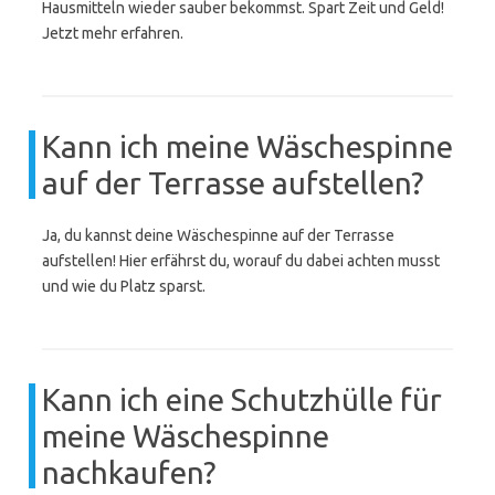
Hausmitteln wieder sauber bekommst. Spart Zeit und Geld!
Jetzt mehr erfahren.
Kann ich meine Wäschespinne
auf der Terrasse aufstellen?
Ja, du kannst deine Wäschespinne auf der Terrasse
aufstellen! Hier erfährst du, worauf du dabei achten musst
und wie du Platz sparst.
Kann ich eine Schutzhülle für
meine Wäschespinne
nachkaufen?