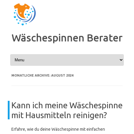
Zum
Inhalt
springen
Wäschespinnen Berater
MONATLICHE ARCHIVE:
AUGUST 2024
Kann ich meine Wäschespinne
mit Hausmitteln reinigen?
Erfahre, wie du deine Wäschespinne mit einfachen