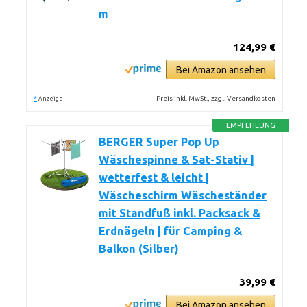
m
124,99 €
Bei Amazon ansehen
*
Preis inkl. MwSt., zzgl. Versandkosten
Anzeige
EMPFEHLUNG
BERGER Super Pop Up
Wäschespinne & Sat-Stativ |
wetterfest & leicht |
Wäscheschirm Wäscheständer
mit Standfuß inkl. Packsack &
Erdnägeln | für Camping &
Balkon (Silber)
39,99 €
Bei Amazon ansehen