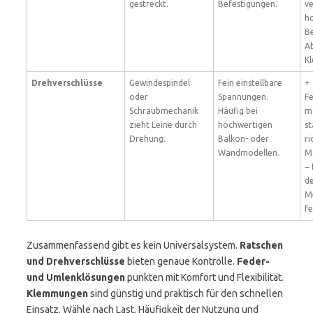
gestreckt.
Befestigungen.
ve
h
Be
Ab
Kl
Drehverschlüsse
Gewindespindel
Fein einstellbare
+
oder
Spannungen.
Fe
Schraubmechanik
Häufig bei
mö
zieht Leine durch
hochwertigen
st
Drehung.
Balkon- oder
ri
Wandmodellen.
M
−
d
M
fe
Zusammenfassend gibt es kein Universalsystem.
Ratschen
und Drehverschlüsse
bieten genaue Kontrolle.
Feder-
und Umlenklösungen
punkten mit Komfort und Flexibilität.
Klemmungen
sind günstig und praktisch für den schnellen
Einsatz. Wähle nach Last, Häufigkeit der Nutzung und