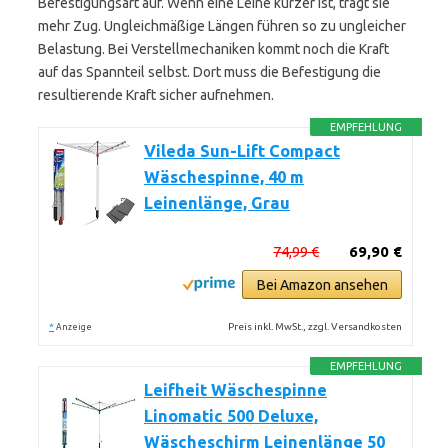
Befestigungsart auf. Wenn eine Leine kürzer ist, trägt sie
mehr Zug. Ungleichmäßige Längen führen so zu ungleicher
Belastung. Bei Verstellmechaniken kommt noch die Kraft
auf das Spannteil selbst. Dort muss die Befestigung die
resultierende Kraft sicher aufnehmen.
EMPFEHLUNG
Vileda Sun-Lift Compact
Wäschespinne, 40 m
Leinenlänge, Grau
74,99 €
69,90 €
Bei Amazon ansehen
*
Preis inkl. MwSt., zzgl. Versandkosten
Anzeige
EMPFEHLUNG
Leifheit Wäschespinne
Linomatic 500 Deluxe,
Wäscheschirm Leinenlänge 50