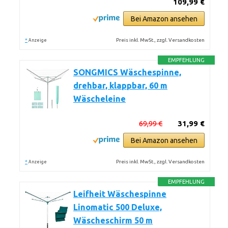
109,99 €
Bei Amazon ansehen
*
Preis inkl. MwSt., zzgl. Versandkosten
Anzeige
EMPFEHLUNG
SONGMICS Wäschespinne,
drehbar, klappbar, 60 m
Wäscheleine
69,99 €
31,99 €
Bei Amazon ansehen
*
Preis inkl. MwSt., zzgl. Versandkosten
Anzeige
EMPFEHLUNG
Leifheit Wäschespinne
Linomatic 500 Deluxe,
Wäscheschirm 50 m