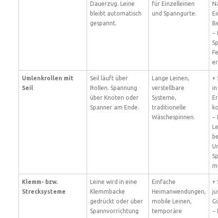
Dauerzug. Leine
für Einzelleinen
N
bleibt automatisch
und Spanngurte.
Ei
gespannt.
B
−
S
F
e
Umlenkrollen mit
Seil läuft über
Lange Leinen,
+ 
Seil
Rollen. Spannung
verstellbare
in
über Knoten oder
Systeme,
Er
Spanner am Ende.
traditionelle
ko
Wäschespinnen.
−
Le
b
U
S
mö
Klemm- bzw.
Leine wird in eine
Einfache
+ 
Strecksysteme
Klemmbacke
Heimanwendungen,
ju
gedrückt oder über
mobile Leinen,
Gü
Spannvorrichtung
temporäre
−