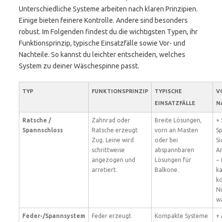
Unterschiedliche Systeme arbeiten nach klaren Prinzipien.
Einige bieten feinere Kontrolle. Andere sind besonders
robust. Im Folgenden findest du die wichtigsten Typen, ihr
Funktionsprinzip, typische Einsatzfälle sowie Vor- und
Nachteile. So kannst du leichter entscheiden, welches
System zu deiner Wäschespinne passt.
TYP
FUNKTIONSPRINZIP
TYPISCHE
V
EINSATZFÄLLE
N
Ratsche /
Zahnrad oder
Breite Lösungen,
+ 
Spannschloss
Ratsche erzeugt
vorn an Masten
S
Zug. Leine wird
oder bei
Si
schrittweise
abspannbaren
Ar
angezogen und
Lösungen für
−
arretiert.
Balkone.
k
ko
N
wa
Feder-/Spannsystem
Feder erzeugt
Kompakte Systeme
+