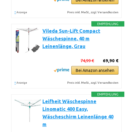
Bei Amazon ansehen
*
Preis inkl. MwSt., zzgl. Versandkosten
Anzeige
EMPFEHLUNG
Vileda Sun-Lift Compact
Wäschespinne, 40 m
Leinenlänge, Grau
74,99 €
69,90 €
Bei Amazon ansehen
*
Preis inkl. MwSt., zzgl. Versandkosten
Anzeige
EMPFEHLUNG
Leifheit Wäschespinne
Linomatic 400 Easy,
Wäscheschirm Leinenlänge 40
m