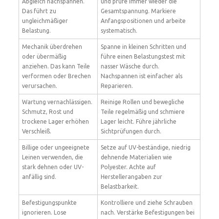
Abgleich nachspannen.
und prüfe immer wieder die
Das führt zu
Gesamtspannung. Markiere
ungleichmäßiger
Anfangspositionen und arbeite
Belastung.
systematisch.
Mechanik überdrehen
Spanne in kleinen Schritten und
oder übermäßig
führe einen Belastungstest mit
anziehen. Das kann Teile
nasser Wäsche durch.
verformen oder Brechen
Nachspannen ist einfacher als
verursachen.
Reparieren.
Wartung vernachlässigen.
Reinige Rollen und bewegliche
Schmutz, Rost und
Teile regelmäßig und schmiere
trockene Lager erhöhen
Lager leicht. Führe jährliche
Verschleiß.
Sichtprüfungen durch.
Billige oder ungeeignete
Setze auf UV-beständige, niedrig
Leinen verwenden, die
dehnende Materialien wie
stark dehnen oder UV-
Polyester. Achte auf
anfällig sind.
Herstellerangaben zur
Belastbarkeit.
Befestigungspunkte
Kontrolliere und ziehe Schrauben
ignorieren. Lose
nach. Verstärke Befestigungen bei