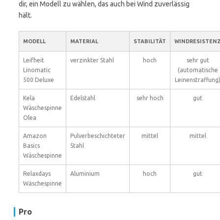
dir, ein Modell zu wählen, das auch bei Wind zuverlässig
hält.
MODELL
MATERIAL
STABILITÄT
WINDRESISTEN
Leifheit
verzinkter Stahl
hoch
sehr gut
Linomatic
(automatische
500 Deluxe
Leinenstraffung
Kela
Edelstahl
sehr hoch
gut
Wäschespinne
Olea
Amazon
Pulverbeschichteter
mittel
mittel
Basics
Stahl
Wäschespinne
Relaxdays
Aluminium
hoch
gut
Wäschespinne
Pro