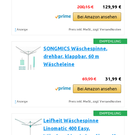
200,15 €
129,99 €
Bei Amazon ansehen
*
Preis inkl. MwSt., zzgl. Versandkosten
Anzeige
EMPFEHLUNG
SONGMICS Wäschespinne,
drehbar, klappbar, 60 m
Wäscheleine
69,99 €
31,99 €
Bei Amazon ansehen
*
Preis inkl. MwSt., zzgl. Versandkosten
Anzeige
EMPFEHLUNG
Leifheit Wäschespinne
Linomatic 400 Easy,