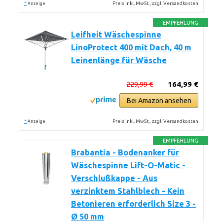
*
Preis inkl. MwSt., zzgl. Versandkosten
Anzeige
EMPFEHLUNG
Leifheit Wäschespinne
LinoProtect 400 mit Dach, 40 m
Leinenlänge für Wäsche
229,99 €
164,99 €
Bei Amazon ansehen
*
Preis inkl. MwSt., zzgl. Versandkosten
Anzeige
EMPFEHLUNG
Brabantia - Bodenanker für
Wäschespinne Lift-O-Matic -
Verschlußkappe - Aus
verzinktem Stahlblech - Kein
Betonieren erforderlich Size 3 -
Ø 50 mm