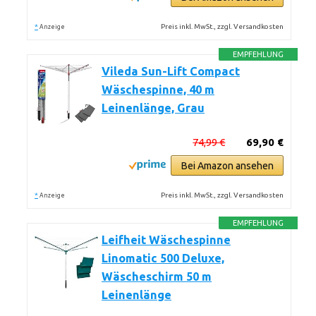
*
Preis inkl. MwSt., zzgl. Versandkosten
Anzeige
EMPFEHLUNG
Vileda Sun-Lift Compact
Wäschespinne, 40 m
Leinenlänge, Grau
74,99 €
69,90 €
Bei Amazon ansehen
*
Preis inkl. MwSt., zzgl. Versandkosten
Anzeige
EMPFEHLUNG
Leifheit Wäschespinne
Linomatic 500 Deluxe,
Wäscheschirm 50 m
Leinenlänge