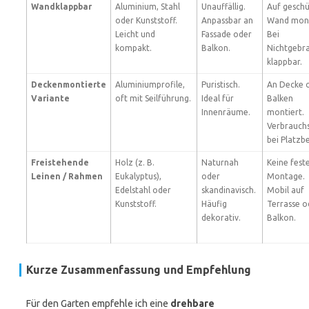
Wandklappbar
Aluminium, Stahl
Unauffällig.
Auf gesch
oder Kunststoff.
Anpassbar an
Wand mont
Leicht und
Fassade oder
Bei
kompakt.
Balkon.
Nichtgebr
klappbar.
Deckenmontierte
Aluminiumprofile,
Puristisch.
An Decke 
Variante
oft mit Seilführung.
Ideal für
Balken
Innenräume.
montiert.
Verbrauch
bei Platzb
Freistehende
Holz (z. B.
Naturnah
Keine fest
Leinen / Rahmen
Eukalyptus),
oder
Montage.
Edelstahl oder
skandinavisch.
Mobil auf
Kunststoff.
Häufig
Terrasse o
dekorativ.
Balkon.
Kurze Zusammenfassung und Empfehlung
Für den Garten empfehle ich eine
drehbare