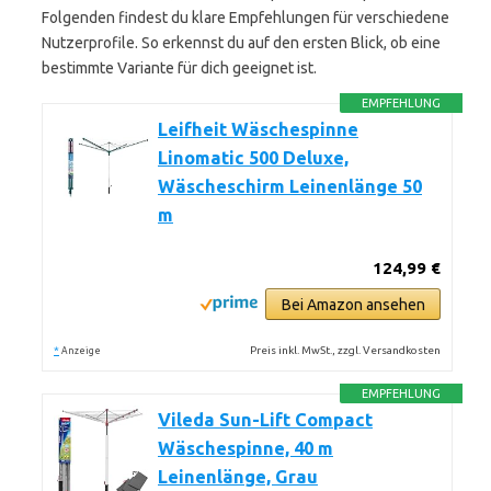
Folgenden findest du klare Empfehlungen für verschiedene
Nutzerprofile. So erkennst du auf den ersten Blick, ob eine
bestimmte Variante für dich geeignet ist.
EMPFEHLUNG
Leifheit Wäschespinne
Linomatic 500 Deluxe,
Wäscheschirm Leinenlänge 50
m
124,99 €
Bei Amazon ansehen
*
Preis inkl. MwSt., zzgl. Versandkosten
Anzeige
EMPFEHLUNG
Vileda Sun-Lift Compact
Wäschespinne, 40 m
Leinenlänge, Grau