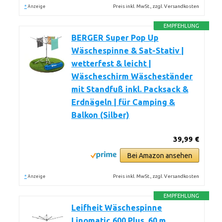
*
Preis inkl. MwSt., zzgl. Versandkosten
Anzeige
EMPFEHLUNG
BERGER Super Pop Up
Wäschespinne & Sat-Stativ |
wetterfest & leicht |
Wäscheschirm Wäscheständer
mit Standfuß inkl. Packsack &
Erdnägeln | für Camping &
Balkon (Silber)
39,99 €
Bei Amazon ansehen
*
Preis inkl. MwSt., zzgl. Versandkosten
Anzeige
EMPFEHLUNG
Leifheit Wäschespinne
Linomatic 600 Plus, 60 m