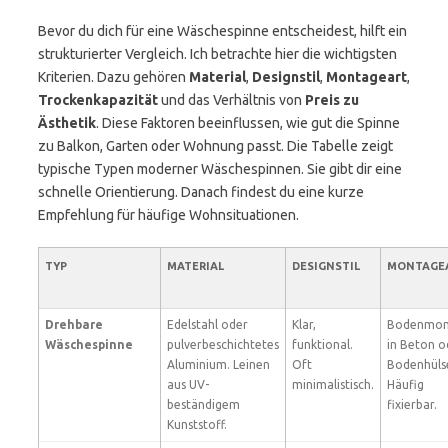
Bevor du dich für eine Wäschespinne entscheidest, hilft ein
strukturierter Vergleich. Ich betrachte hier die wichtigsten
Kriterien. Dazu gehören
Material
,
Designstil
,
Montageart
,
Trockenkapazität
und das Verhältnis von
Preis zu
Ästhetik
. Diese Faktoren beeinflussen, wie gut die Spinne
zu Balkon, Garten oder Wohnung passt. Die Tabelle zeigt
typische Typen moderner Wäschespinnen. Sie gibt dir eine
schnelle Orientierung. Danach findest du eine kurze
Empfehlung für häufige Wohnsituationen.
TYP
MATERIAL
DESIGNSTIL
MONTAGE
Drehbare
Edelstahl oder
Klar,
Bodenmon
Wäschespinne
pulverbeschichtetes
funktional.
in Beton o
Aluminium. Leinen
Oft
Bodenhüls
aus UV-
minimalistisch.
Häufig
beständigem
fixierbar.
Kunststoff.