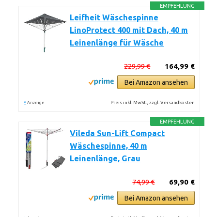
EMPFEHLUNG
Leifheit Wäschespinne
LinoProtect 400 mit Dach, 40 m
Leinenlänge für Wäsche
229,99 €
164,99 €
Bei Amazon ansehen
*
Preis inkl. MwSt., zzgl. Versandkosten
Anzeige
EMPFEHLUNG
Vileda Sun-Lift Compact
Wäschespinne, 40 m
Leinenlänge, Grau
74,99 €
69,90 €
Bei Amazon ansehen